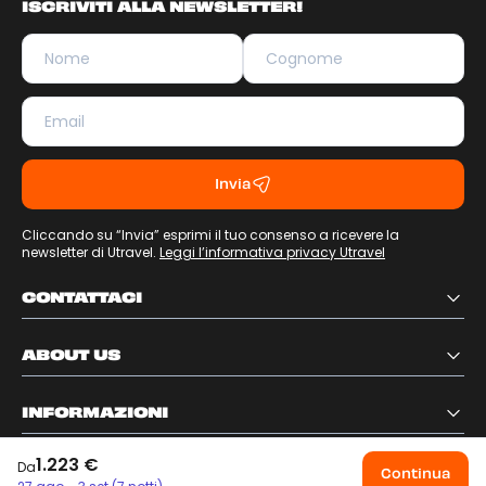
ISCRIVITI ALLA NEWSLETTER!
Invia
Cliccando su “Invia” esprimi il tuo consenso a ricevere la
newsletter di Utravel.
Leggi l’informativa privacy Utravel
CONTATTACI
ABOUT US
INFORMAZIONI
1.223 €
Da
SEGUICI SUI NOSTRI SOCIAL
Continua