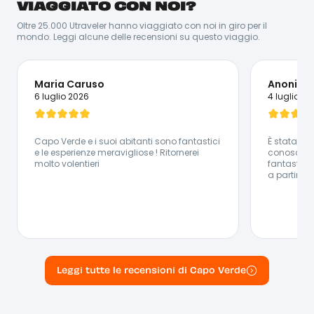
VIAGGIATO CON NOI?
mettersi in gioco: il torto più grande che gli puoi fare è
farlo stare fermo! Quando tornerai dal tuo viaggio, il
Oltre 25.000 Utraveler hanno viaggiato con noi in giro per il
suo carisma e la sua voglia di fare ti rimarranno
mondo. Leggi alcune delle recensioni su questo viaggio.
impressi per sempre! E tra un aperitivo e una giornata
in spiaggia, Joel non dice mai di no ad una bella
partita di calcetto!
Lingue Parlate:
Maria Caruso
Anonimo
🇮🇹 Italiano - 🇵🇹 Portoghese - 🇬🇧 Inglese - 🇫🇷
6 luglio 2026
4 luglio 20
Francese - 🇪🇸 Spagnolo
Capo Verde e i suoi abitanti sono fantastici
È stata un'
e le esperienze meravigliose ! Ritornerei
conosciut
molto volentieri
fantastici 
a partire d
Leggi tutte le recensioni di Capo Verde