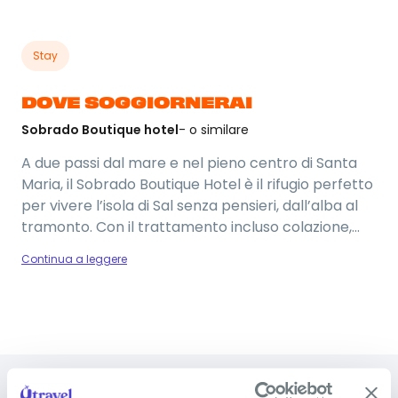
Stay
DOVE SOGGIORNERAI
Sobrado Boutique hotel
- o similare
A due passi dal mare e nel pieno centro di Santa
Maria, il Sobrado Boutique Hotel è il rifugio perfetto
per vivere l’isola di Sal senza pensieri, dall’alba al
tramonto. Con il trattamento incluso colazione,
pranzo e cena sono già compresi (bevande
Continua a leggere
incluse ai pasti): così non devi preoccuparti di nulla
e puoi goderti ogni giornata tra spiagge dorate,
mare cristallino e atmosfere rilassate. Fuori
dall’hotel ti aspetta tutto il calore di Capo Verde:
Foto del viaggio
mercatini artigianali, locali con musica dal vivo,
passeggiate al tramonto e quel ritmo lento che ti
fa subito sentire in vacanza.