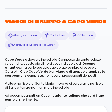
VIAGGI DI GRUPPO A CAPO VERDE
Always summer
Chill vibes
100% mare
A prova di Millenials e Gen Z
Capo Verde
è davvero incredibile. Composto da tante isolotte
vulcaniche, questo gioiellino si trova nel cuore dell’
Oceano
Atlantico
, ma per le sue spiagge dorate sembra di essere ai
Caraibi! Il
Club Capo Verde
è un
viaggio di gruppo organizzato
con pensione completa
: non dovrai preoccuparti dei pasti.
Visiteremo l’isola di Santa Maria in e-bike, ci perderemo nell’Isola
di Sal e ci tufferemo in un mare incredibile!
Ad accompagnarti, un
Coach parlante italiano che sarà il tuo
punto di riferimento.