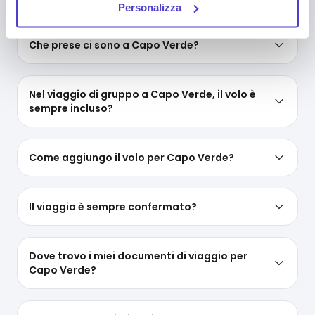
Personalizza
deselezionando la relativa casella. Se vuoi maggiori
informazioni sul funzionamento dei cookie attivi sul
Che prese ci sono a Capo Verde?
sito
clicca qui
.
Nel viaggio di gruppo a Capo Verde, il volo è
sempre incluso?
Come aggiungo il volo per Capo Verde?
Il viaggio è sempre confermato?
Dove trovo i miei documenti di viaggio per
Capo Verde?