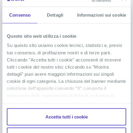
DOMANDE FREQUENTI SU CAPO
VERDE
Consenso
Dettagli
Informazioni sui cookie
Sciogli tutti i tuoi dubbi
Questo sito web utilizza i cookie
Su questo sito usiamo cookie tecnici, statistici e, previo
Dove si trova Capo Verde?
tuo consenso, di profilazione nostri e di terze parti.
Cliccando "Accetta tutti i cookie" acconsenti di ricevere
tutti i cookie del nostro sito; cliccando su "Mostra
Che lingua si parla a Capo Verde?
dettagli" puoi avere maggiori informazioni sui singoli
cookie di ogni categoria. La chiusura del banner mediante
selezione dell’apposito comando “X” comporta il
Cosa portare in viaggio a Capo Verde?
permanere delle impostazioni di default, e dunque la
continuazione della navigazione con i cookie tecnici. La
casella dei cookie statistici è già selezionata poiché, non
Serve il visto per viaggiare a Capo Verde?
Accetta tutti i cookie
permettendo la diretta individuazione dell’interessato (cd.
single out), i relativi cookie sono equiparati ai tecnici, ma
Qual è la moneta ufficiale di Capo Verde?
puoi in ogni momento impedirne l’archiviazione