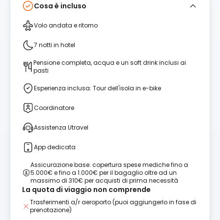
Cosa è incluso
Volo andata e ritorno
7 notti in hotel
Pensione completa, acqua e un soft drink inclusi ai
pasti
Esperienza inclusa: Tour dell'isola in e-bike
Coordinatore
Assistenza Utravel
App dedicata
Assicurazione base: copertura spese mediche fino a
5.000€ e fino a 1.000€ per il bagaglio oltre ad un
massimo di 310€ per acquisti di prima necessità
La quota di viaggio non comprende
Trasferimenti a/r aeroporto (puoi aggiungerlo in fase di
prenotazione)