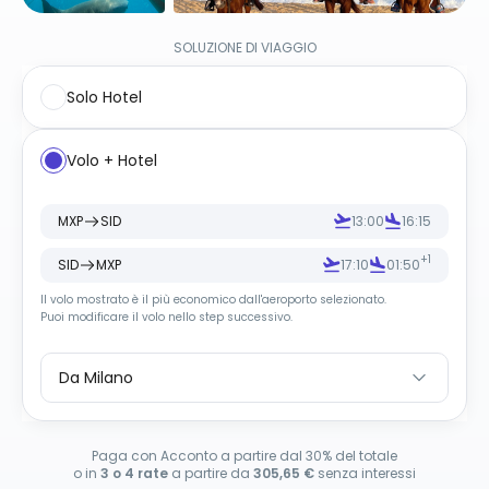
SOLUZIONE DI VIAGGIO
Solo Hotel
Volo + Hotel
MXP
SID
13:00
16:15
+1
SID
MXP
17:10
01:50
Il volo mostrato è il più economico dall
'
aeroporto selezionato.
Puoi modificare il volo nello step successivo.
Da Milano
Paga con Acconto a partire dal 30% del totale
o in
3 o 4 rate
a partire da
305,65 €
senza interessi