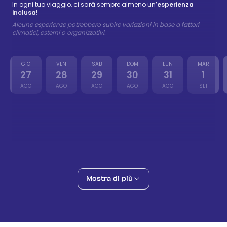
In ogni tuo viaggio, ci sarà sempre almeno un’
esperienza
inclusa!
Alcune esperienze potrebbero subire variazioni in base a fattori
climatici, esterni o organizzativi.
GIO
VEN
SAB
DOM
LUN
MAR
27
28
29
30
31
1
AGO
AGO
AGO
AGO
AGO
SET
Tour di Santa Maria in Bici Elettrica
Inclusa
28 ago
Adventure
Jet Ski singolo
54 €
-
66 €
29 ago
Adventure
Jet Ski Doppio
Mostra di più
27 €
-
33 €
29 ago
Adventure
Immersioni a Sal – Fondali Vulcanici
86 €
-
105 €
29 ago
Adventure