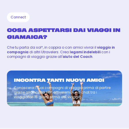
Connect
COSA ASPETTARSI DAI VIAGGI IN
GIAMAICA?
Che tu parta da sol*, in coppia o con amici vivrai il
viaggio in
compagnia
di altri Utravelers. Crea
legami indelebili
con i
compagni di viaggio grazie all'
aiuto del Coach
.
INCONTRA TANTI NUOVI AMICI
Conoscerai i tuoi compagni di viaggio prima di partire
Coach
grazie alla nostra APP: attiveremo una chat tra i
viaggiatori 15 giorni prima del viaggio.
LUCA
LUCA