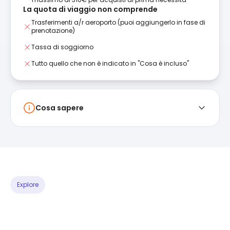
La quota di viaggio non comprende
Trasferimenti a/r aeroporto (puoi aggiungerlo in fase di
prenotazione)
Tassa di soggiorno
Tutto quello che non è indicato in "Cosa è incluso"
Cosa sapere
Explore
PROGRAMMA ESPERIENZE
Scegli le tue
attività preferite
e costruisciti il viaggio perfetto!