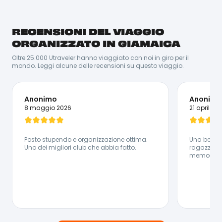
RECENSIONI DEL VIAGGIO
Campano d’origine, veneto d’adozione ed amante del
mondo per natura. Dagli sport estremi fino alle attività
ORGANIZZATO IN GIAMAICA
in mezzo alla natura: Luca è un vulcano di energia ed
emozioni che vuole sempre mettersi in gioco! Una
Oltre 25.000 Utraveler hanno viaggiato con noi in giro per il
cosa è certa: annoiarsi con lui è davvero impossibile.
mondo. Leggi alcune delle recensioni su questo viaggio.
Lingue Parlate:
🇬🇧 Inglese - 🇮🇹 Italiano
Anonimo
Anonimo
8 maggio 2026
21 aprile 2
Posto stupendo e organizzazione ottima.
Una bellis
Uno dei migliori club che abbia fatto.
ragazze h
memorabile