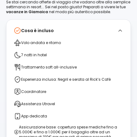
Se stai cercando offerte di viaggio che vadano oltre alla semplice
settimana in resort... Sei nel posto giusto! Preparati a vivere le tue
vacanze in Giamaica
nel modo più autentico possibile.
Cosa è incluso
Volo andata e ritorno
7 notti in hotel
Trattamento soft all-inclusive
Esperienza inclusa: Negril e serata al Rick’s Cafè
Coordinatore
Assistenza Utravel
App dedicata
Assicurazione base: copertura spese mediche fino a
5.000€ e fino a 1.000€ per il bagaglio oltre ad un
massimo di 310€ per acquisti di prima necessità