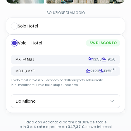
SOLUZIONE DI VIAGGIO
Solo Hotel
Volo + Hotel
5
% DI SCONTO
MXP
MBJ
13:50
19:50
+1
MBJ
MXP
21:20
13:50
Il volo mostrato è il più economico dall
'
aeroporto selezionato.
Puoi modificare il volo nello step successivo.
Da Milano
Paga con Acconto a partire dal 30% del totale
o in
3 o 4 rate
a partire da
347,37 €
senza interessi