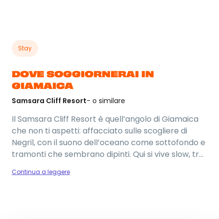
Stay
DOVE SOGGIORNERAI IN
GIAMAICA
Samsara Cliff Resort
- o similare
Il Samsara Cliff Resort è quell’angolo di Giamaica
che non ti aspetti: affacciato sulle scogliere di
Negril, con il suono dell’oceano come sottofondo e
tramonti che sembrano dipinti. Qui si vive slow, tra
tuffi dalle rocce, cocktail vista mare e giornate
Continua a leggere
che scorrono senza fretta. Un’atmosfera
autentica, rilassata e piena di good vibes, perfetta
per chi vuole staccare sul serio e godersi l’isola
senza filtri.
Foto del viaggio