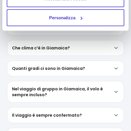
single out), i relativi cookie sono equiparati ai tecnici, ma
Dove si trova la Giamaica?
puoi in ogni momento impedirne l’archiviazione
Personalizza
deselezionando la relativa casella. Se vuoi maggiori
informazioni sul funzionamento dei cookie attivi sul
Che lingua si parla in Giamaica?
sito
clicca qui
.
Che clima c’è in Giamaica?
Quanti gradi ci sono in Giamaica?
Nel viaggio di gruppo in Giamaica, il volo è
sempre incluso?
Il viaggio è sempre confermato?