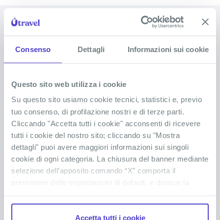
DOMANDE FREQUENTI SUI
VIAGGI IN GIAMAICA
Consenso
Dettagli
Informazioni sui cookie
Sciogli tutti i tuoi dubbi
Questo sito web utilizza i cookie
Su questo sito usiamo cookie tecnici, statistici e, previo
Quali documenti servono per viaggiare in
tuo consenso, di profilazione nostri e di terze parti.
Giamaica?
Cliccando "Accetta tutti i cookie" acconsenti di ricevere
tutti i cookie del nostro sito; cliccando su "Mostra
dettagli" puoi avere maggiori informazioni sui singoli
Servono vaccini o precauzioni mediche
cookie di ogni categoria. La chiusura del banner mediante
particolari per viaggiare in Giamaica?
selezione dell’apposito comando “X” comporta il
permanere delle impostazioni di default, e dunque la
continuazione della navigazione con i cookie tecnici. La
Cosa portare in viaggio in Giamaica?
casella dei cookie statistici è già selezionata poiché, non
Accetta tutti i cookie
permettendo la diretta individuazione dell’interessato (cd.