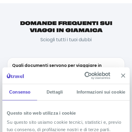
DOMANDE FREQUENTI SUI
VIAGGI IN GIAMAICA
Sciogli tutti i tuoi dubbi
Quali documenti servono per viaggiare in
Giamaica?
Servono vaccini o precauzioni mediche
Consenso
Dettagli
Informazioni sui cookie
particolari per viaggiare in Giamaica?
Questo sito web utilizza i cookie
Cosa portare in viaggio in Giamaica?
Su questo sito usiamo cookie tecnici, statistici e, previo
tuo consenso, di profilazione nostri e di terze parti.