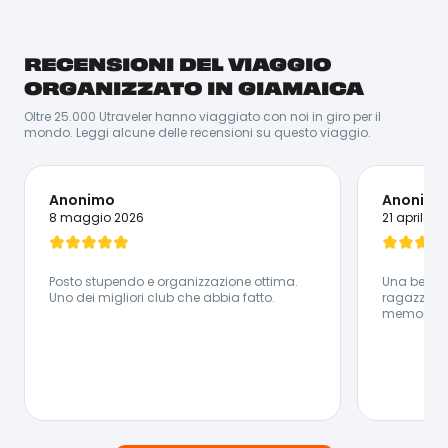
RECENSIONI DEL VIAGGIO
Romagnolo DOC, grande appassionato di fotografia e
natura. Ti porterà in giro per il mondo e ti conquisterà
ORGANIZZATO IN GIAMAICA
con il suo sorriso!
Oltre 25.000 Utraveler hanno viaggiato con noi in giro per il
Lingue Parlate:
mondo. Leggi alcune delle recensioni su questo viaggio.
🇮🇹 Italiano - 🇬🇧 Inglese
Anonimo
Anonimo
8 maggio 2026
21 aprile 2
Posto stupendo e organizzazione ottima.
Una bellis
Uno dei migliori club che abbia fatto.
ragazze h
memorabile