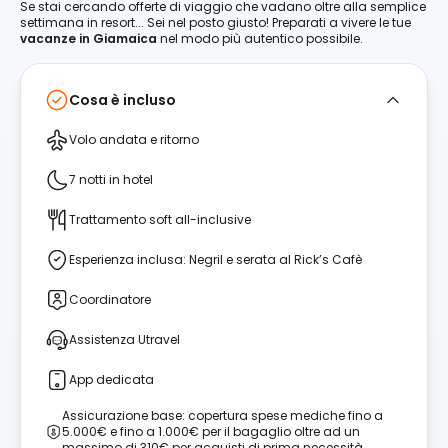
Se stai cercando offerte di viaggio che vadano oltre alla semplice
settimana in resort... Sei nel posto giusto! Preparati a vivere le tue
vacanze in Giamaica
nel modo più autentico possibile.
Cosa è incluso
Volo andata e ritorno
7 notti in hotel
Trattamento soft all-inclusive
Esperienza inclusa: Negril e serata al Rick’s Cafè
Coordinatore
Assistenza Utravel
App dedicata
Assicurazione base: copertura spese mediche fino a
5.000€ e fino a 1.000€ per il bagaglio oltre ad un
massimo di 310€ per acquisti di prima necessità