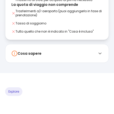
La quota di viaggio non comprende
Trasferimenti a/r aeroporto (puoi aggiungerlo in fase di
prenotazione)
Tassa di soggiorno
Tutto quello che non è indicato in "Cosa è incluso"
Cosa sapere
Explore
PROGRAMMA ESPERIENZE
Scegli le tue
attività preferite
e costruisciti il viaggio perfetto!