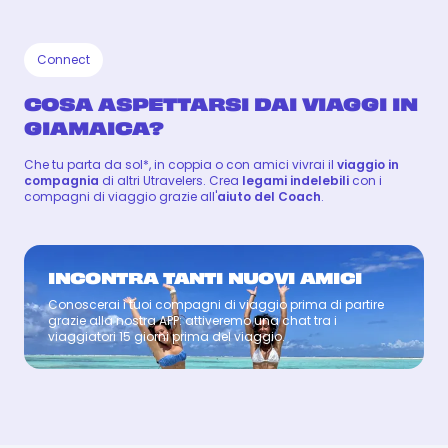
Connect
COSA ASPETTARSI DAI VIAGGI IN
GIAMAICA?
Che tu parta da sol*, in coppia o con amici vivrai il
viaggio in
compagnia
di altri Utravelers. Crea
legami indelebili
con i
compagni di viaggio grazie all'
aiuto del Coach
.
INCONTRA TANTI NUOVI AMICI
Conoscerai i tuoi compagni di viaggio prima di partire
Coach
grazie alla nostra APP: attiveremo una chat tra i
viaggiatori 15 giorni prima del viaggio.
FILIPPO
FILIPPO