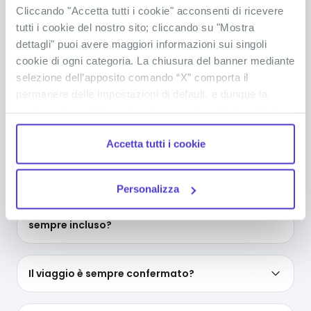
Cliccando "Accetta tutti i cookie" acconsenti di ricevere
Dove si trova la Giamaica?
tutti i cookie del nostro sito; cliccando su "Mostra
dettagli" puoi avere maggiori informazioni sui singoli
cookie di ogni categoria. La chiusura del banner mediante
Che lingua si parla in Giamaica?
selezione dell’apposito comando “X” comporta il
permanere delle impostazioni di default, e dunque la
continuazione della navigazione con i cookie tecnici. La
Che clima c’è in Giamaica?
casella dei cookie statistici è già selezionata poiché, non
Accetta tutti i cookie
permettendo la diretta individuazione dell’interessato (cd.
single out), i relativi cookie sono equiparati ai tecnici, ma
Quanti gradi ci sono in Giamaica?
puoi in ogni momento impedirne l’archiviazione
Personalizza
deselezionando la relativa casella. Se vuoi maggiori
Nel viaggio di gruppo in Giamaica, il volo è
informazioni sul funzionamento dei cookie attivi sul
sempre incluso?
sito
clicca qui
.
Il viaggio è sempre confermato?