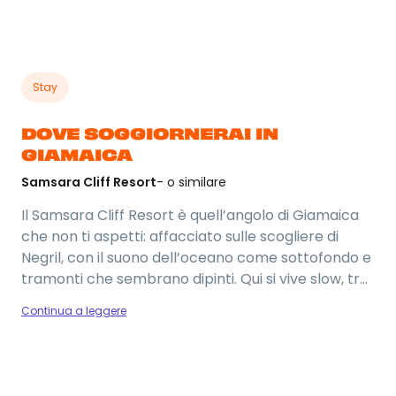
Stay
DOVE SOGGIORNERAI IN
GIAMAICA
Samsara Cliff Resort
- o similare
Il Samsara Cliff Resort è quell’angolo di Giamaica
che non ti aspetti: affacciato sulle scogliere di
Negril, con il suono dell’oceano come sottofondo e
tramonti che sembrano dipinti. Qui si vive slow, tra
tuffi dalle rocce, cocktail vista mare e giornate
Continua a leggere
che scorrono senza fretta. Un’atmosfera
autentica, rilassata e piena di good vibes, perfetta
per chi vuole staccare sul serio e godersi l’isola
senza filtri.
Foto del viaggio