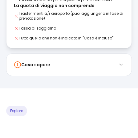
La quota di viaggio non comprende
Trasferimenti a/r aeroporto (puoi aggiungerlo in fase di
prenotazione)
Tassa di soggiorno
Tutto quello che non è indicato in "Cosa è incluso"
Cosa sapere
Explore
PROGRAMMA ESPERIENZE
Scegli le tue
attività preferite
e costruisciti il viaggio perfetto!