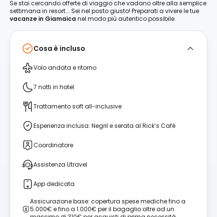
Se stai cercando offerte di viaggio che vadano oltre alla semplice
settimana in resort... Sei nel posto giusto! Preparati a vivere le tue
vacanze in Giamaica
nel modo più autentico possibile.
Cosa è incluso
Volo andata e ritorno
7 notti in hotel
Trattamento soft all-inclusive
Esperienza inclusa: Negril e serata al Rick’s Cafè
Coordinatore
Assistenza Utravel
App dedicata
Assicurazione base: copertura spese mediche fino a
5.000€ e fino a 1.000€ per il bagaglio oltre ad un
massimo di 310€ per acquisti di prima necessità