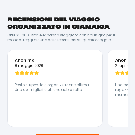
RECENSIONI DEL VIAGGIO
Solare, curiosa, energica: tutte qualità che una
coordinatrice di viaggio dovrebbe avere e che
ORGANIZZATO IN GIAMAICA
rispecchia a pieno l'animo di Luisa! Laureata in
Economia del turismo, dopo l'università Luisa ha
Oltre 25.000 Utraveler hanno viaggiato con noi in giro per il
iniziato a viaggiare e a coordinare gruppi in giro per il
mondo. Leggi alcune delle recensioni su questo viaggio.
mondo: da lì non ha più smesso. Ama conoscere
persone e culture nuove, e ogni viaggio per lei è un
intreccio unico di storie, emozioni e nuove amicizie.
Non vede l'ora di conoscervi e di partire insieme a voi!
Anonimo
Anonimo
Lingue Parlate:
8 maggio 2026
21 aprile 2
🇮🇹 Italiano - 🇪🇸 Spagnolo - 🇬🇧 Inglese
Posto stupendo e organizzazione ottima.
Una bellis
Uno dei migliori club che abbia fatto.
ragazze h
memorabile