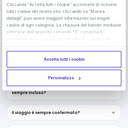
Cliccando "Accetta tutti i cookie" acconsenti di ricevere
Dove si trova la Giamaica?
tutti i cookie del nostro sito; cliccando su "Mostra
dettagli" puoi avere maggiori informazioni sui singoli
cookie di ogni categoria. La chiusura del banner mediante
Che lingua si parla in Giamaica?
selezione dell’apposito comando “X” comporta il
permanere delle impostazioni di default, e dunque la
continuazione della navigazione con i cookie tecnici. La
Che clima c’è in Giamaica?
casella dei cookie statistici è già selezionata poiché, non
Accetta tutti i cookie
permettendo la diretta individuazione dell’interessato (cd.
single out), i relativi cookie sono equiparati ai tecnici, ma
Quanti gradi ci sono in Giamaica?
puoi in ogni momento impedirne l’archiviazione
Personalizza
deselezionando la relativa casella. Se vuoi maggiori
Nel viaggio di gruppo in Giamaica, il volo è
informazioni sul funzionamento dei cookie attivi sul
sempre incluso?
sito
clicca qui
.
Il viaggio è sempre confermato?