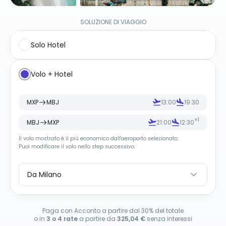
SOLUZIONE DI VIAGGIO
Solo Hotel
Volo + Hotel
MXP
MBJ
13:00
19:30
+1
MBJ
MXP
21:00
12:30
Il volo mostrato è il più economico dall
'
aeroporto selezionato.
Puoi modificare il volo nello step successivo.
Da Milano
Paga con Acconto a partire dal 30% del totale
o in
3 o 4 rate
a partire da
325,04 €
senza interessi