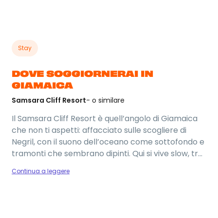
Stay
DOVE SOGGIORNERAI IN
GIAMAICA
Samsara Cliff Resort
- o similare
Il Samsara Cliff Resort è quell’angolo di Giamaica
che non ti aspetti: affacciato sulle scogliere di
Negril, con il suono dell’oceano come sottofondo e
tramonti che sembrano dipinti. Qui si vive slow, tra
tuffi dalle rocce, cocktail vista mare e giornate
Continua a leggere
che scorrono senza fretta. Un’atmosfera
autentica, rilassata e piena di good vibes, perfetta
per chi vuole staccare sul serio e godersi l’isola
senza filtri.
Foto del viaggio