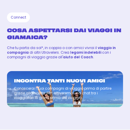
Connect
COSA ASPETTARSI DAI VIAGGI IN
GIAMAICA?
Che tu parta da sol*, in coppia o con amici vivrai il
viaggio in
compagnia
di altri Utravelers. Crea
legami indelebili
con i
compagni di viaggio grazie all'
aiuto del Coach
.
INCONTRA TANTI NUOVI AMICI
Conoscerai i tuoi compagni di viaggio prima di partire
Coach
grazie alla nostra APP: attiveremo una chat tra i
viaggiatori 15 giorni prima del viaggio.
LUISA
LUISA