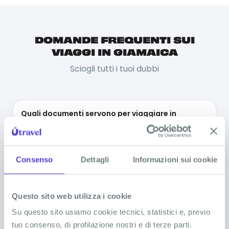
DOMANDE FREQUENTI SUI
VIAGGI IN GIAMAICA
Sciogli tutti i tuoi dubbi
Quali documenti servono per viaggiare in
Giamaica?
Servono vaccini o precauzioni mediche
Consenso
Dettagli
Informazioni sui cookie
particolari per viaggiare in Giamaica?
Questo sito web utilizza i cookie
Cosa portare in viaggio in Giamaica?
Su questo sito usiamo cookie tecnici, statistici e, previo
tuo consenso, di profilazione nostri e di terze parti.