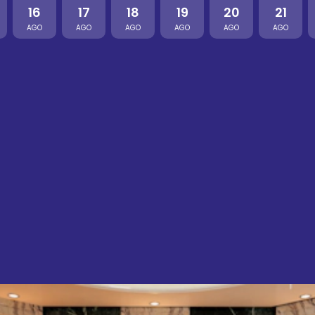
16
17
18
19
20
21
AGO
AGO
AGO
AGO
AGO
AGO
Balkon Rooftop
Inclusa
16 ago
Nightlife
Crea la tua lampada a mosaico
27 €
-
33 €
17 ago
Culture
Danze folkloristiche e cena tradizionale
50 €
-
61 €
18 ago
Local Food
Passeggiata a cavallo al tramonto
23 €
-
28 €
19 ago
Adventure
 al tramonto
Crociera sul Bosforo c
25 €
-
31 €
21 ago
Local Food