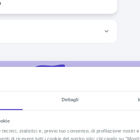
à
COPRI LE TAPPE DEL TO
Dettagli
Apri l'itinerario
ookie
ecnici, statistici e, previo tuo consenso, di profilazione nostri e
senti di ricevere tutti i cookie del nostro sito; cliccando su "Most