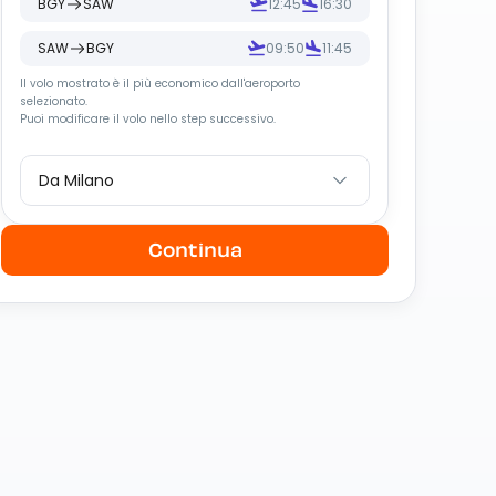
BGY
SAW
12:45
16:30
SAW
BGY
09:50
11:45
Il volo mostrato è il più economico dall
'
aeroporto
selezionato.
Puoi modificare il volo nello step successivo.
Da Milano
Continua