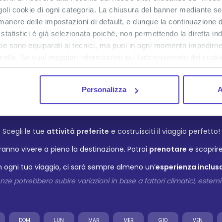
goli cookie di ogni categoria. La chiusura del banner mediante se
anere delle impostazioni di default, e dunque la continuazione d
 statistici è già selezionata poiché, non permettendo la diretta in
ookie sono equiparati ai tecnici, ma puoi in ogni momento impedirne
sella. Se vuoi maggiori informazioni sul funzionamento dei cookie 
Explore
Personalizza
A
PROGRAMMA ESPERIENZ
Scegli le tue
attività preferite
e costruisciti il viaggio perfetto!
ranno vivere a pieno la destinazione. Potrai
prenotare
e scoprire 
n ogni tuo viaggio, ci sarà sempre almeno un’
esperienza inclus
ze potrebbero subire variazioni in base a fattori climatici, esterni 
DOM
LUN
MAR
MER
GIO
VEN