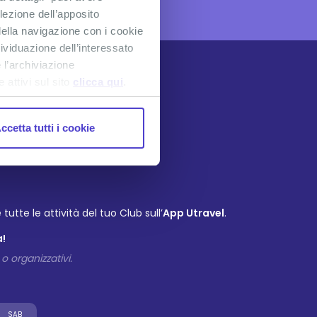
lezione dell’apposito
ella navigazione con i cookie
dividuazione dell’interessato
 l’archiviazione
attivi sul sito
clicca qui
.
ccetta tutti i cookie
E
tutte le attività del tuo Club sull’
App Utravel
.
a!
o organizzativi.
SAB