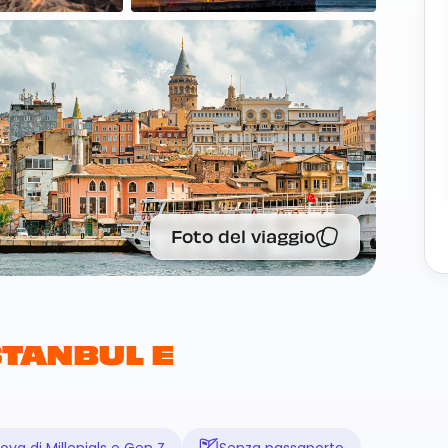
Foto del viaggio
STANBUL E
ova di Millenials e Gen Z
Senza passaporto