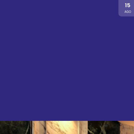
15
AGO
Tour di Istanbul
68 €
-
83 €
16 ago
Culture
Crea il tuo profumo
27 €
-
33 €
17 ago
Wellness
Lago Salato
Inclusa
18 ago
Adventure
Tour della Cappadocia
74 €
-
90 €
19 ago
Culture
Cappadocia in quad
20 ago
Adventure