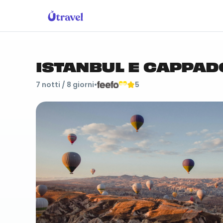
ISTANBUL E CAPPAD
7
notti /
8
giorni
•
5