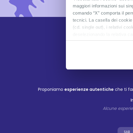
maggiori informazioni sui sin
comando “X” comporta il perm
tecnici. La casella dei cookie
(cd. single out), i relativi c
deselezionando la relativa ca
Proponiamo
esperienze autentiche
che ti fa
I
Alcune esperien
SAB