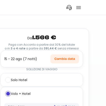
1.566 €
Da
Paga con Acconto a partire dal 30% del totale
o in
3 o 4 rate
a partire da
391,44 €
senza interessi
15 - 22 ago (7 notti)
Cambia data
SOLUZIONE DI VIAGGIO
Solo Hotel
Volo + Hotel