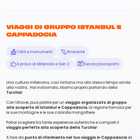
VIAGGI DI GRUPPO ISTANBUL E
CAPPADOCIA
Città e monumenti
Itinerante
A prova di Millenials e Gen Z
Senza passaporto
Una cultura millenaria, così lontana ma allo stesso tempo simile
alla nostra… Hai indovinato, stiamo proprio parlando della
Turchia
!
Con Utravel, puoi partire per un
viaggio organizzato di gruppo
alla scoperta di Istanbul e Cappadocia
, la regione famosa per
le sue montagne e le sue colorate mongolfiere.
Potrai scegliere tra tante esperienze autentiche e comporti il
viaggio perfetto alla scoperta della Turchia
!
A fare da
punto di riferimento nel tuo viaggio in Cappadocia ci