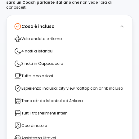
sarà un Coach parlante italiano
che non vede l’ora di
conoscerti.
Cosa è incluso
Volo andata e ritorno
4 notti a Istanbul
3 notti in Cappadocia
Tutte le colazioni
Esperienza inclusa: city view rooftop con drink incluso
Treno a/r da Istanbul ad Ankara
Tutti i trasferimenti interni
Coordinatore
Assistenza Utravel