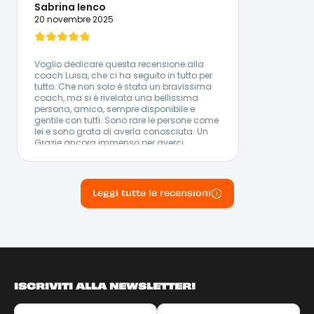
Lingue Parlate:
Sabrina Ienco
🇮🇹 Italiano - 🇬🇧 Inglese - 🇪🇸 Spagnolo
20 novembre 2025
Voglio dedicare questa recensione alla
coach Luisa, che ci ha seguito in tutto per
tutto. Che non solo è stata un bravissima
coach, ma si è rivelata una bellissima
persona, amica, sempre disponibile e
gentile con tutti. Sono rare le persone come
lei e sono grata di averla conosciuta. Un
Grazie ancora immenso per averci
sopportato e supportato in tutto e per tutto.
Spero veramente di vivere altre esperienze
con lei. Sabrina
Leggi tutte le recensioni
ISCRIVITI ALLA NEWSLETTER!