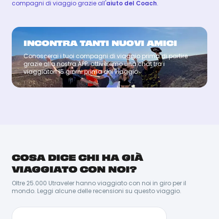
compagni di viaggio grazie all'
aiuto del Coach
.
INCONTRA TANTI NUOVI AMICI
Conoscerai i tuoi compagni di viaggio prima di partire
Coach
grazie alla nostra APP: attiveremo una chat tra i
viaggiatori 15 giorni prima del viaggio.
SIMONE
SIMONE
COSA DICE CHI HA GIÀ
Ha una profonda passione per il mondo, le culture e le
relazioni umane, viaggiare per lui significa andare
VIAGGIATO CON NOI?
oltre la semplice scoperta di luoghi: è condividere
esperienze, creare connessioni e incontri autentici.
Oltre 25.000 Utraveler hanno viaggiato con noi in giro per il
Ama la natura e crede fortemente nel valore delle
mondo. Leggi alcune delle recensioni su questo viaggio.
esperienze locali, quelle che permettono di entrare
davvero in contatto con il territorio e con chi lo vive
ogni giorno.