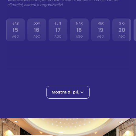
climatici, esterni o organizzativi.
SAB
DOM
LUN
MAR
MER
GIO
15
16
17
18
19
20
AGO
AGO
AGO
AGO
AGO
AGO
Tour di Istanbul
68 €
-
83 €
16 ago
Culture
Balkon Rooftop
Inclusa
16 ago
Nightlife
Caffè turco e lettura del futuro
Mostra di più
27 €
-
33 €
17 ago
Local Food
Crea il tuo profumo
27 €
-
33 €
17 ago
Wellness