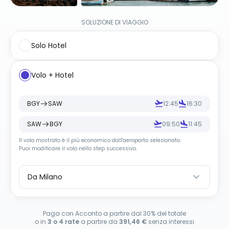
SOLUZIONE DI VIAGGIO
Solo Hotel
Volo + Hotel
BGY
SAW
12:45
16:30
SAW
BGY
09:50
11:45
Il volo mostrato è il più economico dall
'
aeroporto selezionato.
Puoi modificare il volo nello step successivo.
Da Milano
Paga con Acconto a partire dal 30% del totale
o in
3 o 4 rate
a partire da
391,46 €
senza interessi