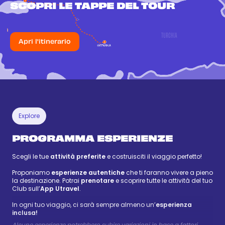
SCOPRI LE TAPPE DEL TOUR
Apri l'itinerario
Explore
PROGRAMMA ESPERIENZE
Scegli le tue
attività preferite
e costruisciti il viaggio perfetto!
Proponiamo
esperienze autentiche
che ti faranno vivere a pieno
la destinazione. Potrai
prenotare
e scoprire tutte le attività del tuo
Club sull’
App Utravel
.
In ogni tuo viaggio, ci sarà sempre almeno un’
esperienza
inclusa!
Alcune esperienze potrebbero subire variazioni in base a fattori