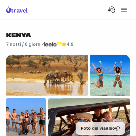
KENYA
7
notti /
8
giorni
•
4.9
Foto del viaggio