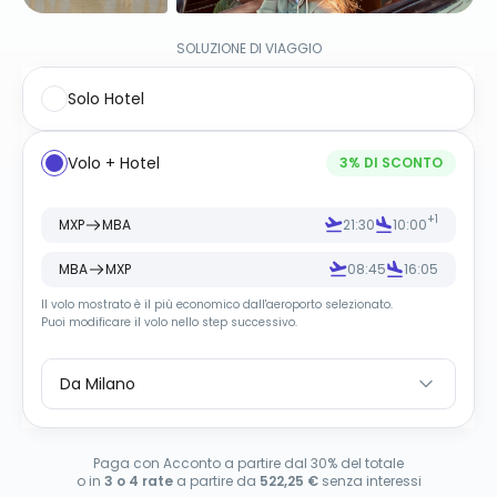
SOLUZIONE DI VIAGGIO
Solo Hotel
Volo + Hotel
3
% DI SCONTO
+1
MXP
MBA
21:30
10:00
MBA
MXP
08:45
16:05
Il volo mostrato è il più economico dall
'
aeroporto selezionato.
Puoi modificare il volo nello step successivo.
Da Milano
Paga con Acconto a partire dal 30% del totale
o in
3 o 4 rate
a partire da
522,25 €
senza interessi