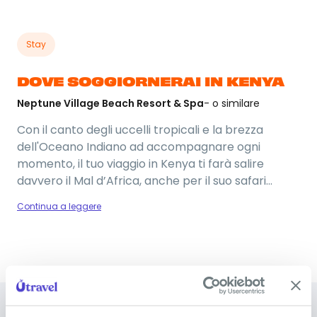
Stay
DOVE SOGGIORNERAI IN KENYA
Neptune Village Beach Resort & Spa
- o similare
Con il canto degli uccelli tropicali e la brezza
dell'Oceano Indiano ad accompagnare ogni
momento, il tuo viaggio in Kenya ti farà salire
davvero il Mal d’Africa, anche per il suo safari
incluso! Soggiorneremo al Neptune Village Beach
Continua a leggere
Resort & Spa, posizionato a pochi passi dalla
splendida Diani Beach. Risvegliarsi in un bungalow
circondato da giardini rigogliosi, fare colazione
vista palme, tuffarti nella piscina privata e poi
Foto del viaggio
camminare pochi minuti per raggiungere una delle
spiagge più belle dell'Africa… Un sogno! L’hotel sarà
in All-Inclusive: bevande e piatti tipici sono sempre