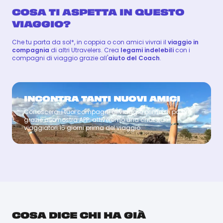
COSA TI ASPETTA IN QUESTO
VIAGGIO?
Che tu parta da sol*, in coppia o con amici vivrai il
viaggio in
compagnia
di altri Utravelers. Crea
legami indelebili
con i
compagni di viaggio grazie all'
aiuto del Coach
.
INCONTRA TANTI NUOVI AMICI
Conoscerai i tuoi compagni di viaggio prima di partire
Coach
grazie alla nostra APP: attiveremo una chat tra i
viaggiatori 15 giorni prima del viaggio.
HENRY & TIMOTHY
HENRY & TIMOTHY
COSA DICE CHI HA GIÀ
Il Kenya è una destinazione meravigliosa, ricca di
storia e di tradizioni: per questo motivo, c’è bisogno di