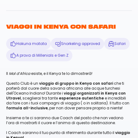
VIAGGI IN KENYA CON SAFARI
Hakuna matata
Snorkeling approved
Safari
A prova di Millenials e Gen Z
Il
Mal d’Africa
esiste, e il Kenya te lo dimostrerà!
Questo Club è un
viaggio di gruppo in Kenya con safari
che ti
porterà dal cuore della savana africana alle acque turchesi
dell'Oceano Indiano! Durante i
viaggi organizzati in Kenya con
Utravel
, sceglierai tra tante
esperienze autentiche
e incredibili
da fare con i tuoi compagni di viaggio ( o in solitaria). Il tutto con
formula all-inclusive
, per non dover pensare proprio a niente!
Insieme a te ci saranno due Coach del posto che non vedono
l’ora di mostrarti il cuore e l’anima di questa destinazione.
I Coach saranno il tuo punto di riferimento durante tutto il
viaggio
in Kenya!