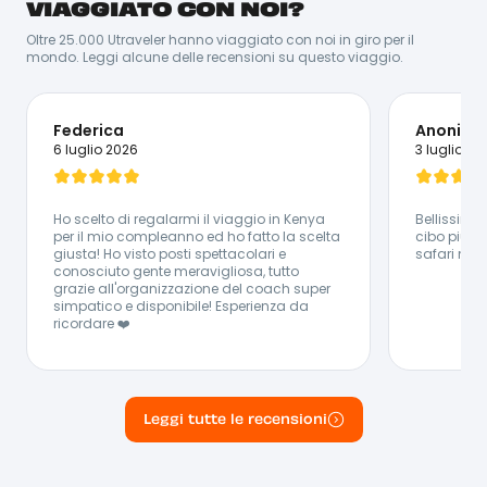
VIAGGIATO CON NOI?
alcuni Coach d’eccezione! Ecco perché, nel tuo
viaggio, Henry e Timothy ti accompagneranno! Oltre a
Oltre 25.000 Utraveler hanno viaggiato con noi in giro per il
conoscere a memoria questa terra meravigliosa, i
mondo. Leggi alcune delle recensioni su questo viaggio.
nostri due Coach non vedono l’ora di farti scoprire tutti
i suoi segreti nascosti e di farti vivere la vera essenza
del Kenya! Entrambi sono grandi appassionati di
viaggi, mentre Timothy preferisce ascoltare un po’ di
Federica
Anonimo
musica classica nel suo tempo libero e rilassarsi,
6 luglio 2026
3 luglio 20
Henry preferisce schiarirsi le idee a bordo della sua
moto (brandizzata Utravel, ovviamente) o allenandosi!
Lingue Parlate:
🇮🇹 Italiano - 🇬🇧 Inglese - 🇰🇪 Swahili
Ho scelto di regalarmi il viaggio in Kenya
Bellissima 
per il mio compleanno ed ho fatto la scelta
cibo più c
giusta! Ho visto posti spettacolari e
safari mer
conosciuto gente meravigliosa, tutto
grazie all'organizzazione del coach super
simpatico e disponibile! Esperienza da
ricordare ❤️
Leggi tutte le recensioni