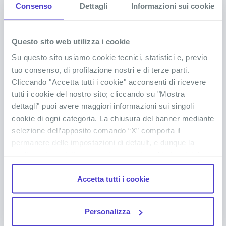
Consenso
Dettagli
Informazioni sui cookie
DOMANDE FREQUENTI SUL
a tua disposizione. Durante la notte nella savana,
KENYA
dormirai in lodge immersi nella natura selvaggia,
dove potrai ammirare gli animali che si avvicinano
Sciogli tutti i tuoi dubbi
Questo sito web utilizza i cookie
alle pozze d'acqua direttamente dalla tua stanza.
Su questo sito usiamo cookie tecnici, statistici e, previo
L’esperienza sarà inclusa nel tuo viaggio in Kenya!
tuo consenso, di profilazione nostri e di terze parti.
Come richiedo il visto per il Kenya?
Cliccando "Accetta tutti i cookie" acconsenti di ricevere
tutti i cookie del nostro sito; cliccando su "Mostra
dettagli" puoi avere maggiori informazioni sui singoli
Servono vaccini o precauzioni mediche
cookie di ogni categoria. La chiusura del banner mediante
particolari?
selezione dell’apposito comando “X” comporta il
permanere delle impostazioni di default, e dunque la
continuazione della navigazione con i cookie tecnici. La
Cosa portare in un viaggio in Kenya?
casella dei cookie statistici è già selezionata poiché, non
Accetta tutti i cookie
permettendo la diretta individuazione dell’interessato (cd.
single out), i relativi cookie sono equiparati ai tecnici, ma
Cosa dovrei portare con me durante il Safari?
puoi in ogni momento impedirne l’archiviazione
Personalizza
deselezionando la relativa casella. Se vuoi maggiori