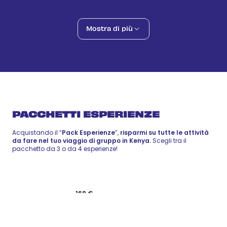
Funzi Island
90 €
-
110 €
15 ago
Adventure
Safari Tzavo Ovest- Taita Hills - Giorno 1
Mostra di più
Inclusa
16 ago
Adventure
Safari Tzavo Ovest- Taita Hills - Giorno 2
Inclusa
17 ago
Adventure
PACCHETTI ESPERIENZE
Acquistando il “
Pack Esperienze
”,
risparmi su tutte le attività
da fare nel tuo viaggio di gruppo in Kenya.
Scegli tra il
pacchetto da 3 o da 4 esperienze!
Pack 3
169 €
Pack 4
Esperienze
349 €
esperienze