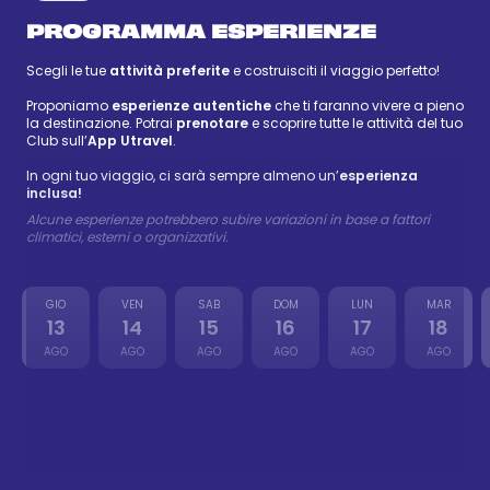
PROGRAMMA ESPERIENZE
Scegli le tue
attività preferite
e costruisciti il viaggio perfetto!
Proponiamo
esperienze autentiche
che ti faranno vivere a pieno
la destinazione. Potrai
prenotare
e scoprire tutte le attività del tuo
Club sull’
App Utravel
.
In ogni tuo viaggio, ci sarà sempre almeno un’
esperienza
inclusa!
Alcune esperienze potrebbero subire variazioni in base a fattori
climatici, esterni o organizzativi.
GIO
VEN
SAB
DOM
LUN
MAR
13
14
15
16
17
18
AGO
AGO
AGO
AGO
AGO
AGO
Mombasa city tour + Nguuni Sanctuary
81 €
-
99 €
14 ago
Adventure