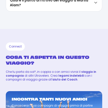
Qual è il punto di ritrovo del viaggio a Marsa
Alam?
Connect
COSA TI ASPETTA IN QUESTO
VIAGGIO?
Che tu parta da sol*, in coppia o con amici vivrai il
viaggio in
compagnia
di altri Utravelers. Crea
legami indelebili
con i
compagni di viaggio grazie all'
aiuto del Coach
.
INCONTRA TANTI NUOVI AMICI
Conoscerai i tuoi compagni di viaggio prima di partire
Coach