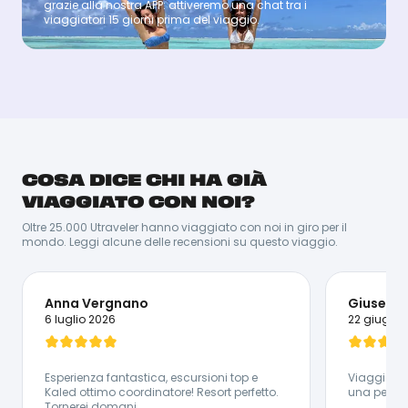
grazie alla nostra APP: attiveremo una chat tra i
viaggiatori 15 giorni prima del viaggio.
KHALED
KHALED
COSA DICE CHI HA GIÀ
Snorkeling e immersioni sono il suo pane quotidiano:
quale meta migliore di Marsa Alam? Appassionato
VIAGGIATO CON NOI?
anche di calcio e di viaggi, Khaled non vede l'ora di
farti scoprire la vera essenza dell'Egitto!
Oltre 25.000 Utraveler hanno viaggiato con noi in giro per il
mondo. Leggi alcune delle recensioni su questo viaggio.
Lingue Parlate:
🇪🇬 Arabo Egiziano - 🇬🇧 Inglese - 🇮🇹 Italiano
Anna Vergnano
Giusepp
6 luglio 2026
22 giugno
Esperienza fantastica, escursioni top e
Viaggio e
Kaled ottimo coordinatore! Resort perfetto.
una perso
Tornerei domani