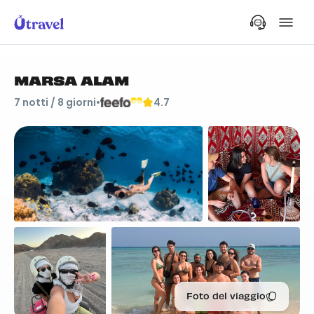
MARSA ALAM
7
notti /
8
giorni
•
4.7
Foto del viaggio