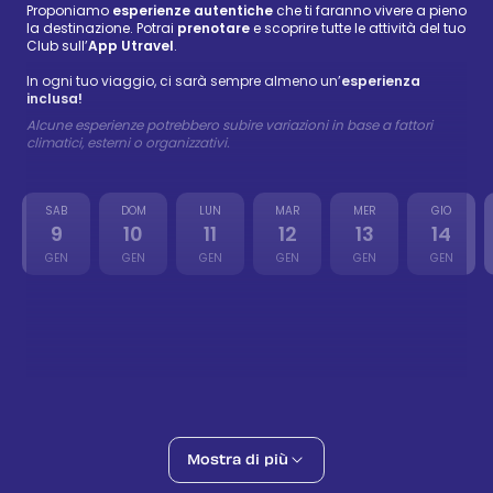
Proponiamo
esperienze autentiche
che ti faranno vivere a pieno
la destinazione. Potrai
prenotare
e scoprire tutte le attività del tuo
Club sull’
App Utravel
.
In ogni tuo viaggio, ci sarà sempre almeno un’
esperienza
inclusa!
Alcune esperienze potrebbero subire variazioni in base a fattori
climatici, esterni o organizzativi.
SAB
DOM
LUN
MAR
MER
GIO
9
10
11
12
13
14
GEN
GEN
GEN
GEN
GEN
GEN
Abu Dabbab
38 €
-
46 €
10 gen
Adventure
Buggy nel deserto
60 €
-
74 €
11 gen
Adventure
Luxor
Mostra di più
117 €
-
143 €
12 gen
Culture