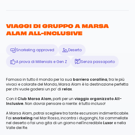
VIAGGI DI GRUPPO A MARSA
ALAM ALL-INCLUSIVE
Snorkeling approved
Deserto
A prova di Millenials e Gen Z
Senza passaporto
Famosa in tutto il mondo per la sua
barriera corallina
, tra le più
vivaci e colorate del Mondo, Marsa Alam è la destinazione perfetta
per chi vuole godersi un po’ di
relax
.
Con il
Club Marsa Alam
, parti per un
viaggio organizzato All-
Inclusive.
Non dovrai pensare a niente: è tutto incluso!
A Marsa Alam, potrai scegliere tra tante escursioni indimenticabile.
Fai
snorkeling
nel Mar Rosso, incontra i dugonghi, fai cammellate
nel deserto o fai una gita di un giorno nell'incredibile
Luxor
e nella
Valle dei Re.