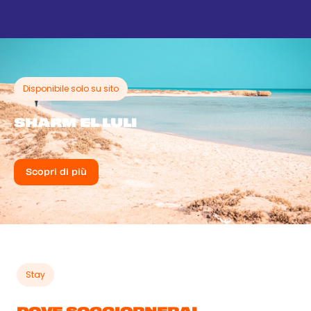
Hamata Lingue di Sabbia
65 €
-
79 €
14 gen
Wellness
Disponibile solo su sito
SHARM EL LULI
Scopri di più
Stay