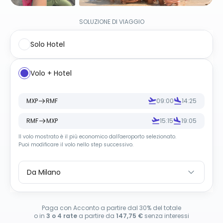
SOLUZIONE DI VIAGGIO
Solo Hotel
Volo + Hotel
MXP
RMF
09:00
14:25
RMF
MXP
15:15
19:05
Il volo mostrato è il più economico dall
'
aeroporto selezionato.
Puoi modificare il volo nello step successivo.
Da Milano
Paga con Acconto a partire dal 30% del totale
o in
3 o 4 rate
a partire da
147,75 €
senza interessi