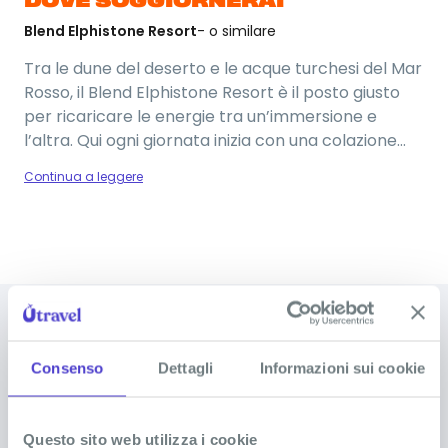
DOVE SOGGIORNERAI
Blend Elphistone Resort
- o similare
Tra le dune del deserto e le acque turchesi del Mar
Rosso, il Blend Elphistone Resort è il posto giusto
per ricaricare le energie tra un’immersione e
l’altra. Qui ogni giornata inizia con una colazione
abbondante e continua con pranzi e cene pensati
Continua a leggere
per soddisfare ogni gusto, grazie alla formula all
inclusive.
Foto del viaggio
DOMANDE FREQUENTI SU MARSA
Consenso
Dettagli
Informazioni sui cookie
ALAM
Sciogli tutti i tuoi dubbi
Questo sito web utilizza i cookie