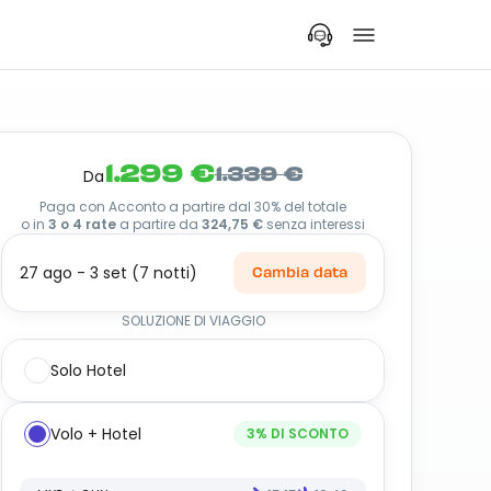
1.299 €
1.339 €
Da
Paga con Acconto a partire dal 30% del totale
o in
3 o 4 rate
a partire da
324,75 €
senza interessi
27 ago - 3 set (7 notti)
Cambia data
SOLUZIONE DI VIAGGIO
Solo Hotel
Volo + Hotel
3
% DI SCONTO