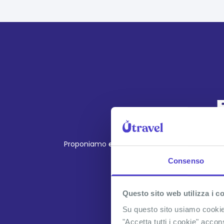
Proponiamo
esperienze autentiche
che ti fa
Consenso
I
Alcune esperien
Questo sito web utilizza i c
Su questo sito usiamo cookie t
GIO
"Accetta tutti i cookie" accon