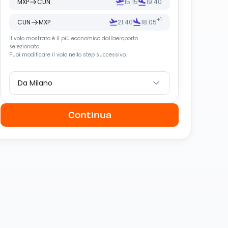
MXP
CUN
15:15
19:40
+1
CUN
MXP
21:40
18:05
Il volo mostrato è il più economico dall
'
aeroporto
selezionato.
Puoi modificare il volo nello step successivo.
Da Milano
Continua