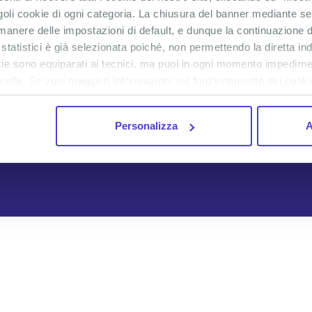
28
29
30
31
1
2
goli cookie di ogni categoria. La chiusura del banner mediante se
AGO
AGO
AGO
AGO
SET
SET
anere delle impostazioni di default, e dunque la continuazione d
 statistici è già selezionata poiché, non permettendo la diretta in
ookie sono equiparati ai tecnici, ma puoi in ogni momento impedirne
sella. Se vuoi maggiori informazioni sul funzionamento dei cookie 
Sian ka'an
117 €
-
143 €
29 ago
Adventure
Personalizza
A
Isla Contoy e Mujeres
122 €
-
149 €
31 ago
Adventure
Cocobongo Playa del 
86 €
-
105 €
02 set
Nightlife
Pack 3