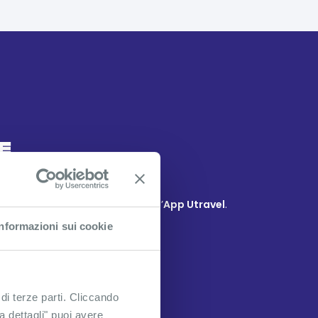
E
tutte le attività del tuo Club sull’
App Utravel
.
Informazioni sui cookie
a!
o organizzativi.
 di terze parti. Cliccando
GIO
ra dettagli" puoi avere