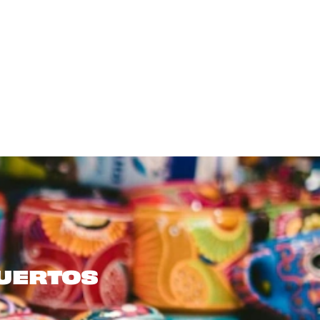
379 €
esperienze
MUERTOS