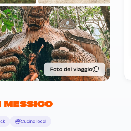
Foto del viaggio
N MESSICO
eck
Cucina local