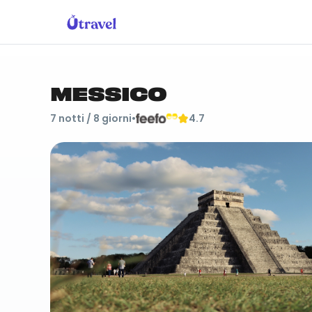
MESSICO
7
notti /
8
giorni
•
4.7