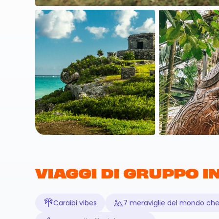
VIAGGI DI GRUPPO I
Caraibi vibes
7 meraviglie del mondo ch