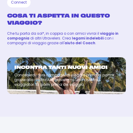
Connect
COSA TI ASPETTA IN QUESTO
VIAGGIO?
Che tu parta da sol*, in coppia o con amici vivrai il
viaggio in
compagnia
di altri Utravelers. Crea
legami indelebili
con i
compagni di viaggio grazie all'
aiuto del Coach
.
INCONTRA TANTI NUOVI AMICI
Conoscerai i tuoi compagni di viaggio prima di partire
Coach
grazie alla nostra APP: attiveremo una chat tra i
viaggiatori 15 giorni prima del viaggio.
SANTOS
SANTOS