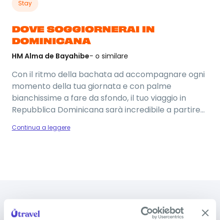
Stay
DOVE SOGGIORNERAI IN
DOMINICANA
HM Alma de Bayahibe
- o similare
Con il ritmo della bachata ad accompagnare ogni
momento della tua giornata e con palme
bianchissime a fare da sfondo, il tuo viaggio in
Repubblica Dominicana sarà incredibile a partire
dall’hotel! Soggiorneremo all’HM Alma de
Continua a leggere
Bayahibe, situato a pochi passi dalla famosa
spiaggia di Bayahibe e di Playa Dominicus. Questo
resort ha tutte le carte in regola per diventare il
tuo posto del cuore: dall'accesso diretto al Mar dei
Foto del viaggio
Caraibi alla formula All-Inclusive con pensione
completa. Non solo mare: da questo hotel, potrai
anche accedere a delle piscine private. Nella tua
DOMANDE FREQUENTI SULLA
vacanza in Repubblica Dominicana potrai fare il