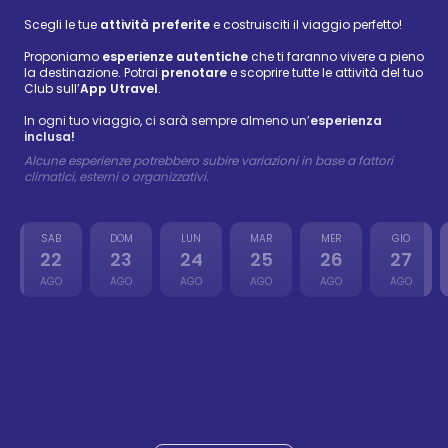
Scegli le tue
attività preferite
e costruisciti il viaggio perfetto!
Proponiamo
esperienze autentiche
che ti faranno vivere a pieno
la destinazione. Potrai
prenotare
e scoprire tutte le attività del tuo
Club sull’
App Utravel
.
In ogni tuo viaggio, ci sarà sempre almeno un’
esperienza
inclusa!
Alcune esperienze potrebbero subire variazioni in base a fattori
climatici, esterni o organizzativi.
SAB
DOM
LUN
MAR
MER
GIO
22
23
24
25
26
27
AGO
AGO
AGO
AGO
AGO
AGO
Isla Catalina
72 €
-
88 €
23 ago
Wellness
Isla Saona
59 €
-
72 €
24 ago
Wellness