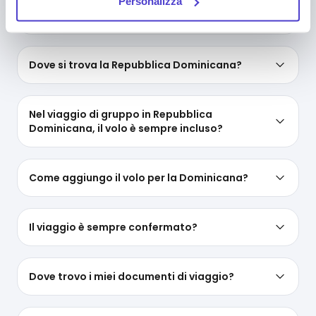
Che temperature ci sono in Repubblica
Personalizza
deselezionando la relativa casella. Se vuoi maggiori
Dominicana?
informazioni sul funzionamento dei cookie attivi sul
sito
clicca qui
.
Dove si trova la Repubblica Dominicana?
Nel viaggio di gruppo in Repubblica
Dominicana, il volo è sempre incluso?
Come aggiungo il volo per la Dominicana?
Il viaggio è sempre confermato?
Dove trovo i miei documenti di viaggio?