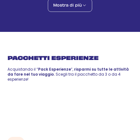
Vita e sapori dominicani
Mostra di più
59 €
-
72 €
25 ago
Local Food
Zip Line
72 €
-
88 €
26 ago
Wellness
PACCHETTI ESPERIENZE
Acquistando il “
Pack Esperienze
”,
risparmi su tutte le attività
da fare nel tuo viaggio.
Scegli tra il pacchetto da 3 o da 4
esperienze!
Pack 3
210 €
esperienze