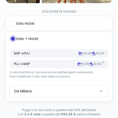
SOLUZIONE DI VIAGGIO
Solo Hotel
Volo + Hotel
MXP
PUJ
09:00
16:00
+1
PUJ
MXP
19:35
13:50
Il volo mostrato è il più economico dall
'
aeroporto selezionato.
Puoi modificare il volo nello step successivo.
Da Milano
Paga con Acconto a partire dal 30% del totale
o in
3 o 4 rate
a partire da
554,28 €
senza interessi