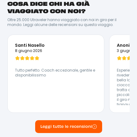
COSA DICE CHI HA GIÀ
Da vera persona caraibica che si rispetti, Santos ama
stare in compagnia e trascinare i suoi amici in nuove
VIAGGIATO CON NOI?
avventure. Essendo nato e cresciuto in Repubblica
Dominicana, Santos sa proprio tutto della
Oltre 25.000 Utraveler hanno viaggiato con noi in giro per il
destinazione. Ovviamente la cosa che gli viene meglio
mondo. Leggi alcune delle recensioni su questo viaggio.
è ballare la salsa! Per lui è molto semplice catturare
chiunque con la sua energia, il suo sorriso e la sua
simpatia.
Lingue Parlate:
Santi Nasello
Anonimo
🇪🇸 Spagnolo - 🇮🇹 Italiano - 🇬🇧 Inglese
8 giugno 2026
3 giugno 
Tutto perfetto. Coach eccezionale, gentile e
Esperienza
disponibilissimo
rivedere. B
bella la fa
cioccolato
tratta di u
piccolissi
il giro ne
tranquilla
esperienza 
il resto tu
valutare un
anticipato 
Leggi tutte le recensioni