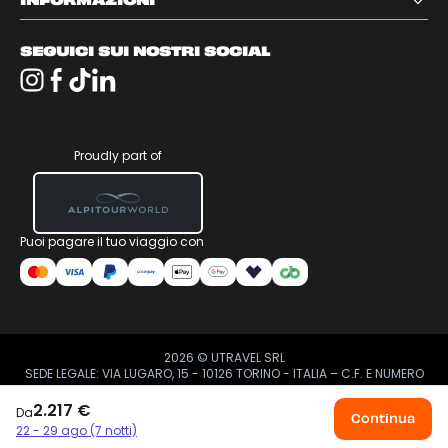
INFORMAZIONI
SEGUICI SUI NOSTRI SOCIAL
Proudly part of
Puoi pagare il tuo viaggio con
2026
© UTRAVEL SRL
SEDE LEGALE: VIA LUGARO, 15 - 10126 TORINO - ITALIA – C.F. E NUMERO
DI ISCRIZIONE AL RI: 12176650013 – REA TO 1270365 – CAPITALE
SOCIALE € 100.000 – P. IVA 12176650013
2.217 €
Da
Continua
22 - 29 ago (7 notti)
Acquistabile in App
Acquistabile in App
Acquistabile in App
Acquistabile in App
Acquistabile in App