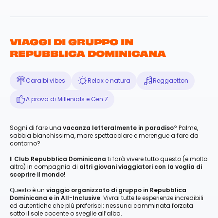
VIAGGI DI GRUPPO IN
REPUBBLICA DOMINICANA
Caraibi vibes
Relax e natura
Reggaetton
A prova di Millenials e Gen Z
Sogni di fare una
vacanza letteralmente in paradiso
? Palme,
sabbia bianchissima, mare spettacolare e merengue a fare da
contorno?
Il
Club Repubblica Dominicana
ti farà vivere tutto questo (e molto
altro) in compagnia di
altri giovani viaggiatori con la voglia di
scoprire il mondo!
Questo è un
viaggio organizzato di gruppo in Repubblica
Dominicana e in All-Inclusive
. Vivrai tutte le esperienze incredibili
ed autentiche che più preferisci: nessuna camminata forzata
sotto il sole cocente o sveglie all’alba.