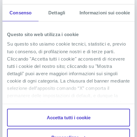
REP. DOMINICANA
bagno sempre, in ogni istante!
Sciogli tutti i tuoi dubbi
Consenso
Dettagli
Informazioni sui cookie
Questo sito web utilizza i cookie
Serve il visto per la Repubblica Dominicana?
Su questo sito usiamo cookie tecnici, statistici e, previo
tuo consenso, di profilazione nostri e di terze parti.
Cliccando "Accetta tutti i cookie" acconsenti di ricevere
Servono vaccini o precauzioni mediche
tutti i cookie del nostro sito; cliccando su "Mostra
particolari?
dettagli" puoi avere maggiori informazioni sui singoli
cookie di ogni categoria. La chiusura del banner mediante
selezione dell’apposito comando “X” comporta il
Cosa devo portare in Repubblica Dominicana?
permanere delle impostazioni di default, e dunque la
continuazione della navigazione con i cookie tecnici. La
Accettano le carte di credito/debito per i
casella dei cookie statistici è già selezionata poiché, non
pagamenti?
Accetta tutti i cookie
permettendo la diretta individuazione dell’interessato (cd.
single out), i relativi cookie sono equiparati ai tecnici, ma
puoi in ogni momento impedirne l’archiviazione