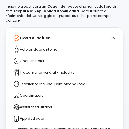
Insieme a te, ci sarà un
Coach del posto
che non vede l’ora di
farti
scoprire la Repubblica Dominicana.
Sarà il punto di
riferimento del tuo viaggio di gruppo: su di lui, potrai sempre
contare!
Cosa è incluso
Volo andata e ritorno
7 notti in hotel
Trattamento hard all-inclusive
Esperienza inclusa: Dominicana local
Coordinatore
Assistenza Utravel
App dedicata
Assicurazione base: copertura spese mediche fino a