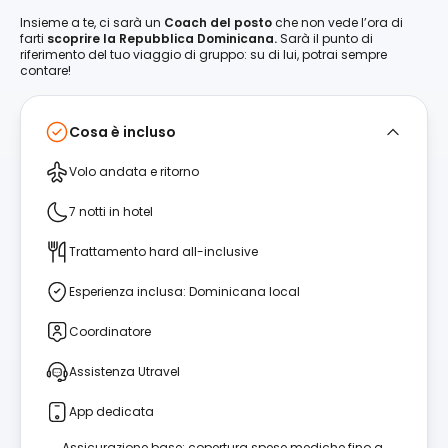
Insieme a te, ci sarà un
Coach del posto
che non vede l’ora di
farti
scoprire la Repubblica Dominicana.
Sarà il punto di
riferimento del tuo viaggio di gruppo: su di lui, potrai sempre
contare!
Cosa è incluso
Volo andata e ritorno
7 notti in hotel
Trattamento hard all-inclusive
Esperienza inclusa: Dominicana local
Coordinatore
Assistenza Utravel
App dedicata
Assicurazione base: copertura spese mediche fino a