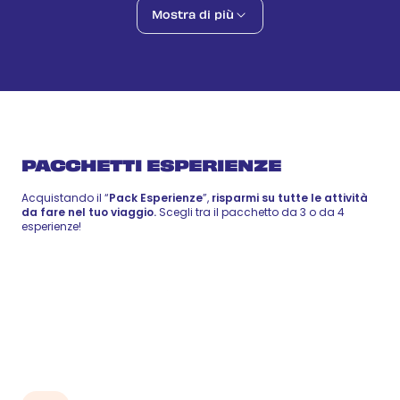
Vita e sapori dominicani
Mostra di più
59 €
-
72 €
25 ago
Local Food
Zip Line
72 €
-
88 €
26 ago
Wellness
PACCHETTI ESPERIENZE
Acquistando il “
Pack Esperienze
”,
risparmi su tutte le attività
da fare nel tuo viaggio.
Scegli tra il pacchetto da 3 o da 4
esperienze!
Pack 3
210 €
esperienze