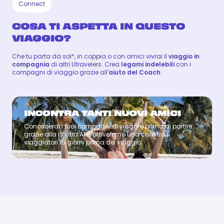
Connect
COSA TI ASPETTA IN QUESTO
VIAGGIO?
Che tu parta da sol*, in coppia o con amici vivrai il
viaggio in
compagnia
di altri Utravelers. Crea
legami indelebili
con i
compagni di viaggio grazie all'
aiuto del Coach
.
INCONTRA TANTI NUOVI AMICI
Conoscerai i tuoi compagni di viaggio prima di partire
Coach
grazie alla nostra APP: attiveremo una chat tra i
viaggiatori 15 giorni prima del viaggio.
SANTOS
SANTOS