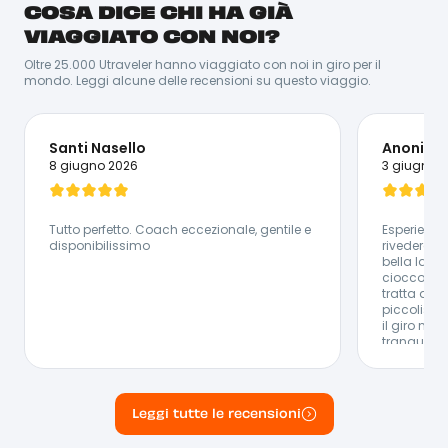
COSA DICE CHI HA GIÀ
Da vera persona caraibica che si rispetti, Santos ama
stare in compagnia e trascinare i suoi amici in nuove
VIAGGIATO CON NOI?
avventure. Essendo nato e cresciuto in Repubblica
Dominicana, Santos sa proprio tutto della
Oltre 25.000 Utraveler hanno viaggiato con noi in giro per il
destinazione. Ovviamente la cosa che gli viene meglio
mondo. Leggi alcune delle recensioni su questo viaggio.
è ballare la salsa! Per lui è molto semplice catturare
chiunque con la sua energia, il suo sorriso e la sua
simpatia.
Lingue Parlate:
Santi Nasello
Anonimo
🇪🇸 Spagnolo - 🇮🇹 Italiano - 🇬🇧 Inglese
8 giugno 2026
3 giugno 
Tutto perfetto. Coach eccezionale, gentile e
Esperienza
disponibilissimo
rivedere. B
bella la fa
cioccolato
tratta di u
piccolissi
il giro ne
tranquilla
esperienza 
il resto tu
valutare un
anticipato 
Leggi tutte le recensioni