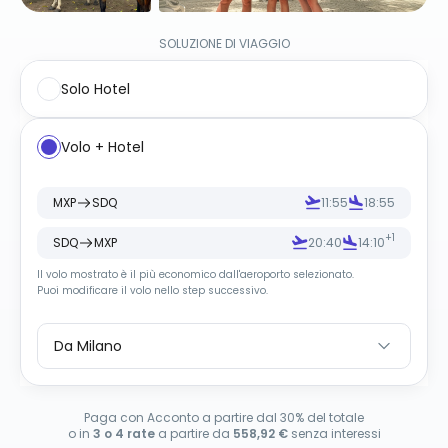
SOLUZIONE DI VIAGGIO
Solo Hotel
Volo + Hotel
MXP
SDQ
11:55
18:55
+1
SDQ
MXP
20:40
14:10
Il volo mostrato è il più economico dall
'
aeroporto selezionato.
Puoi modificare il volo nello step successivo.
Da Milano
Paga con Acconto a partire dal 30% del totale
o in
3 o 4 rate
a partire da
558,92 €
senza interessi