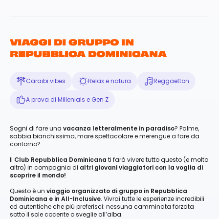
VIAGGI DI GRUPPO IN
REPUBBLICA DOMINICANA
Caraibi vibes
Relax e natura
Reggaetton
A prova di Millenials e Gen Z
Sogni di fare una
vacanza letteralmente in paradiso
? Palme,
sabbia bianchissima, mare spettacolare e merengue a fare da
contorno?
Il
Club Repubblica Dominicana
ti farà vivere tutto questo (e molto
altro) in compagnia di
altri giovani viaggiatori con la voglia di
scoprire il mondo!
Questo è un
viaggio organizzato di gruppo in Repubblica
Dominicana e in All-Inclusive
. Vivrai tutte le esperienze incredibili
ed autentiche che più preferisci: nessuna camminata forzata
sotto il sole cocente o sveglie all’alba.