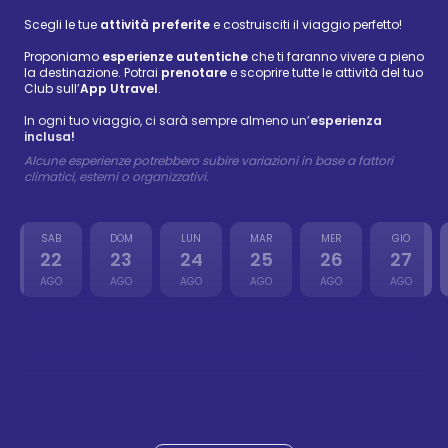
Scegli le tue
attività preferite
e costruisciti il viaggio perfetto!
Proponiamo
esperienze autentiche
che ti faranno vivere a pieno
la destinazione. Potrai
prenotare
e scoprire tutte le attività del tuo
Club sull’
App Utravel
.
In ogni tuo viaggio, ci sarà sempre almeno un’
esperienza
inclusa!
Alcune esperienze potrebbero subire variazioni in base a fattori
climatici, esterni o organizzativi.
SAB
DOM
LUN
MAR
MER
GIO
22
23
24
25
26
27
AGO
AGO
AGO
AGO
AGO
AGO
Isla Catalina
72 €
-
88 €
23 ago
Wellness
Isla Saona
59 €
-
72 €
24 ago
Wellness