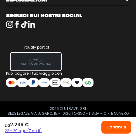
INFORMAZIONI
SEGUICI SUI NOSTRI SOCIAL
Proudly part of
Puoi pagare il tuo viaggio con
2026
© UTRAVEL SRL
SEDE LEGALE: VIA LUGARO, 15 - 10126 TORINO - ITALIA – C.F. E NUMERO
DI ISCRIZIONE AL RI: 12176650013 – REA TO 1270365 – CAPITALE
SOCIALE € 100.000 – P. IVA 12176650013
2.236 €
Da
Continua
22 - 29 ago (7 notti)
Acquistabile in App
Acquistabile in App
Acquistabile in App
Acquistabile in App
Acquistabile in App