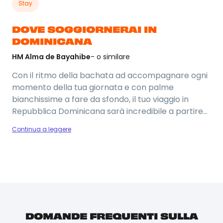
Stay
DOVE SOGGIORNERAI IN
DOMINICANA
HM Alma de Bayahibe
- o similare
Con il ritmo della bachata ad accompagnare ogni
momento della tua giornata e con palme
bianchissime a fare da sfondo, il tuo viaggio in
Repubblica Dominicana sarà incredibile a partire
dall’hotel! Soggiorneremo all’HM Alma de
Continua a leggere
Bayahibe, situato a pochi passi dalla famosa
spiaggia di Bayahibe e di Playa Dominicus. Questo
resort ha tutte le carte in regola per diventare il
tuo posto del cuore: dall'accesso diretto al Mar dei
Foto del viaggio
Caraibi alla formula All-Inclusive con pensione
completa. Non solo mare: da questo hotel, potrai
anche accedere a delle piscine private. Nella tua
DOMANDE FREQUENTI SULLA
vacanza in Repubblica Dominicana potrai fare il