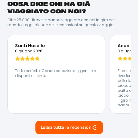
COSA DICE CHI HA GIÀ
Da vera persona caraibica che si rispetti, Santos ama
stare in compagnia e trascinare i suoi amici in nuove
VIAGGIATO CON NOI?
avventure. Essendo nato e cresciuto in Repubblica
Dominicana, Santos sa proprio tutto della
Oltre 25.000 Utraveler hanno viaggiato con noi in giro per il
destinazione. Ovviamente la cosa che gli viene meglio
mondo. Leggi alcune delle recensioni su questo viaggio.
è ballare la salsa! Per lui è molto semplice catturare
chiunque con la sua energia, il suo sorriso e la sua
simpatia.
Lingue Parlate:
Santi Nasello
Anonimo
🇪🇸 Spagnolo - 🇮🇹 Italiano - 🇬🇧 Inglese
8 giugno 2026
3 giugno 
Tutto perfetto. Coach eccezionale, gentile e
Esperienza
disponibilissimo
rivedere. B
bella la fa
cioccolato
tratta di u
piccolissi
il giro ne
tranquilla
esperienza 
il resto tu
valutare un
anticipato 
Leggi tutte le recensioni