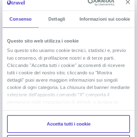
REP. DOMINICANA
bagno sempre, in ogni istante!
Sciogli tutti i tuoi dubbi
Consenso
Dettagli
Informazioni sui cookie
Serve il visto per la Repubblica Dominicana?
Questo sito web utilizza i cookie
Su questo sito usiamo cookie tecnici, statistici e, previo
tuo consenso, di profilazione nostri e di terze parti.
Servono vaccini o precauzioni mediche
Cliccando "Accetta tutti i cookie" acconsenti di ricevere
particolari?
tutti i cookie del nostro sito; cliccando su "Mostra
dettagli" puoi avere maggiori informazioni sui singoli
cookie di ogni categoria. La chiusura del banner mediante
Cosa devo portare in Repubblica Dominicana?
selezione dell’apposito comando “X” comporta il
permanere delle impostazioni di default, e dunque la
continuazione della navigazione con i cookie tecnici. La
Accettano le carte di credito/debito per i
pagamenti?
casella dei cookie statistici è già selezionata poiché, non
Accetta tutti i cookie
permettendo la diretta individuazione dell’interessato (cd.
single out), i relativi cookie sono equiparati ai tecnici, ma