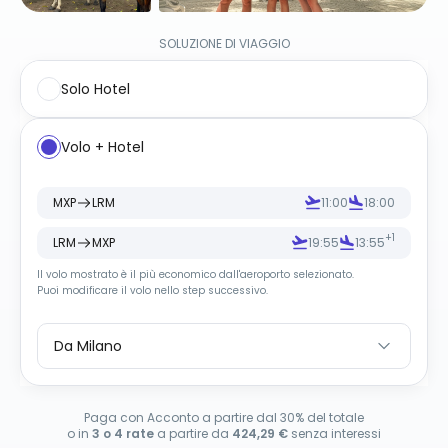
SOLUZIONE DI VIAGGIO
Solo Hotel
Volo + Hotel
MXP
LRM
11:00
18:00
+1
LRM
MXP
19:55
13:55
Il volo mostrato è il più economico dall
'
aeroporto selezionato.
Puoi modificare il volo nello step successivo.
Da Milano
Paga con Acconto a partire dal 30% del totale
o in
3 o 4 rate
a partire da
424,29 €
senza interessi