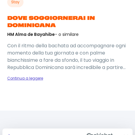
Stay
DOVE SOGGIORNERAI IN
DOMINICANA
HM Alma de Bayahibe
- o similare
Con il ritmo della bachata ad accompagnare ogni
momento della tua giornata e con palme
bianchissime a fare da sfondo, il tuo viaggio in
Repubblica Dominicana sarà incredibile a partire
dall’hotel! Soggiorneremo all’HM Alma de
Continua a leggere
Bayahibe, situato a pochi passi dalla famosa
spiaggia di Bayahibe e di Playa Dominicus. Questo
resort ha tutte le carte in regola per diventare il
tuo posto del cuore: dall'accesso diretto al Mar dei
Foto del viaggio
Caraibi alla formula All-Inclusive con pensione
completa. Non solo mare: da questo hotel, potrai
anche accedere a delle piscine private. Nella tua
DOMANDE FREQUENTI SULLA
vacanza in Repubblica Dominicana potrai fare il