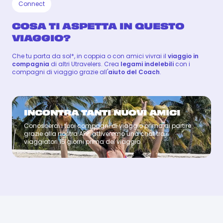
Connect
COSA TI ASPETTA IN QUESTO
VIAGGIO?
Che tu parta da sol*, in coppia o con amici vivrai il
viaggio in
compagnia
di altri Utravelers. Crea
legami indelebili
con i
compagni di viaggio grazie all'
aiuto del Coach
.
INCONTRA TANTI NUOVI AMICI
Conoscerai i tuoi compagni di viaggio prima di partire
Coach
grazie alla nostra APP: attiveremo una chat tra i
viaggiatori 15 giorni prima del viaggio.
SANTOS
SANTOS