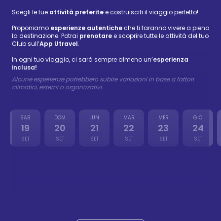
Scegli le tue
attività preferite
e costruisciti il viaggio perfetto!
Proponiamo
esperienze autentiche
che ti faranno vivere a pieno
la destinazione. Potrai
prenotare
e scoprire tutte le attività del tuo
Club sull’
App Utravel
.
In ogni tuo viaggio, ci sarà sempre almeno un’
esperienza
inclusa!
Alcune esperienze potrebbero subire variazioni in base a fattori
climatici, esterni o organizzativi.
SAB
DOM
LUN
MAR
MER
GIO
19
20
21
22
23
24
SET
SET
SET
SET
SET
SET
Isla Catalina
72 €
-
88 €
20 set
Wellness
Isla Saona
59 €
-
72 €
21 set
Wellness