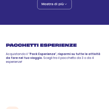
Vita e sapori dominicani
Mostra di più
59 €
-
72 €
22 set
Local Food
Zip Line
72 €
-
88 €
23 set
Wellness
PACCHETTI ESPERIENZE
Acquistando il “
Pack Esperienze
”,
risparmi su tutte le attività
da fare nel tuo viaggio.
Scegli tra il pacchetto da 3 o da 4
esperienze!
Pack 3
210 €
esperienze