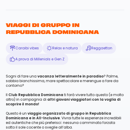
VIAGGI DI GRUPPO IN
REPUBBLICA DOMINICANA
Caraibi vibes
Relax e natura
Reggaetton
A prova di Millenials e Gen Z
Sogni di fare una
vacanza letteralmente in paradiso
? Palme,
sabbia bianchissima, mare spettacolare e merengue a fare da
contorno?
Il
Club Repubblica Dominicana
ti farà vivere tutto questo (e molto
altro) in compagnia di
altri giovani viaggiatori con la voglia di
scoprire il mondo!
Questo è un
viaggio organizzato di gruppo in Repubblica
Dominicana e in All-Inclusive
. Vivrai tutte le esperienze incredibili
ed autentiche che più preferisci: nessuna camminata forzata
sotto il sole cocente o sveglie all’alba.