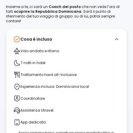
Insieme a te, ci sarà un
Coach del posto
che non vede l’ora di
farti
scoprire la Repubblica Dominicana.
Sarà il punto di
riferimento del tuo viaggio di gruppo: su di lui, potrai sempre
contare!
Cosa è incluso
Volo andata e ritorno
7 notti in hotel
Trattamento hard all-inclusive
Esperienza inclusa: Dominicana local
Coordinatore
Assistenza Utravel
App dedicata
Assicurazione base: copertura spese mediche fino a