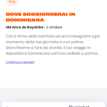
Stay
DOVE SOGGIORNERAI IN
DOMINICANA
HM Alma de Bayahibe
- o similare
Con il ritmo della bachata ad accompagnare ogni
momento della tua giornata e con palme
bianchissime a fare da sfondo, il tuo viaggio in
Repubblica Dominicana sarà incredibile a partire
dall’hotel! Soggiorneremo all’HM Alma de
Continua a leggere
Bayahibe, situato a pochi passi dalla famosa
spiaggia di Bayahibe e di Playa Dominicus. Questo
resort ha tutte le carte in regola per diventare il
tuo posto del cuore: dall'accesso diretto al Mar dei
Foto del viaggio
Caraibi alla formula All-Inclusive con pensione
completa. Non solo mare: da questo hotel, potrai
anche accedere a delle piscine private. Nella tua
DOMANDE FREQUENTI SULLA
vacanza in Repubblica Dominicana potrai fare il