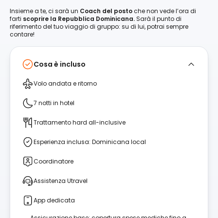
Insieme a te, ci sarà un
Coach del posto
che non vede l’ora di
farti
scoprire la Repubblica Dominicana.
Sarà il punto di
riferimento del tuo viaggio di gruppo: su di lui, potrai sempre
contare!
Cosa è incluso
Volo andata e ritorno
7 notti in hotel
Trattamento hard all-inclusive
Esperienza inclusa: Dominicana local
Coordinatore
Assistenza Utravel
App dedicata
Assicurazione base: copertura spese mediche fino a