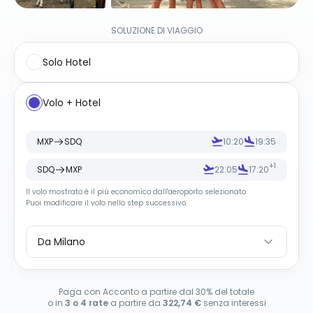
SOLUZIONE DI VIAGGIO
Solo Hotel
Volo + Hotel
MXP
SDQ
10:20
19:35
+1
SDQ
MXP
22:05
17:20
Il volo mostrato è il più economico dall
'
aeroporto selezionato.
Puoi modificare il volo nello step successivo.
Da Milano
Paga con Acconto a partire dal 30% del totale
o in
3 o 4 rate
a partire da
322,74 €
senza interessi