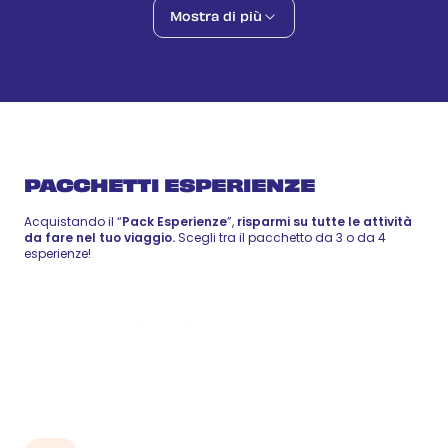
Vita e sapori dominicani
Mostra di più
59 €
-
72 €
10 nov
Local Food
Zip Line
72 €
-
88 €
11 nov
Wellness
PACCHETTI ESPERIENZE
Acquistando il “
Pack Esperienze
”,
risparmi su tutte le attività
da fare nel tuo viaggio.
Scegli tra il pacchetto da 3 o da 4
esperienze!
Pack 3
210 €
esperienze