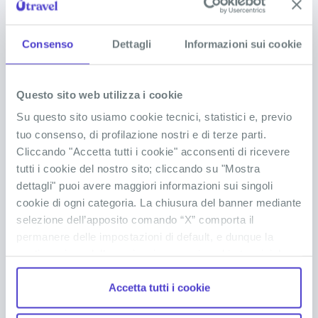
REP. DOMINICANA
bagno sempre, in ogni istante!
Sciogli tutti i tuoi dubbi
Consenso
Dettagli
Informazioni sui cookie
Serve il visto per la Repubblica Dominicana?
Questo sito web utilizza i cookie
Su questo sito usiamo cookie tecnici, statistici e, previo
tuo consenso, di profilazione nostri e di terze parti.
Servono vaccini o precauzioni mediche
Cliccando "Accetta tutti i cookie" acconsenti di ricevere
particolari?
tutti i cookie del nostro sito; cliccando su "Mostra
dettagli" puoi avere maggiori informazioni sui singoli
cookie di ogni categoria. La chiusura del banner mediante
Cosa devo portare in Repubblica Dominicana?
selezione dell’apposito comando “X” comporta il
permanere delle impostazioni di default, e dunque la
continuazione della navigazione con i cookie tecnici. La
Accettano le carte di credito/debito per i
pagamenti?
casella dei cookie statistici è già selezionata poiché, non
Accetta tutti i cookie
permettendo la diretta individuazione dell’interessato (cd.
single out), i relativi cookie sono equiparati ai tecnici, ma