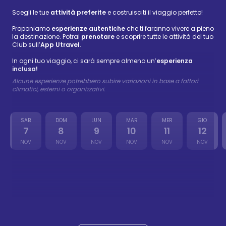
Scegli le tue
attività preferite
e costruisciti il viaggio perfetto!
Proponiamo
esperienze autentiche
che ti faranno vivere a pieno
la destinazione. Potrai
prenotare
e scoprire tutte le attività del tuo
Club sull’
App Utravel
.
In ogni tuo viaggio, ci sarà sempre almeno un’
esperienza
inclusa!
Alcune esperienze potrebbero subire variazioni in base a fattori
climatici, esterni o organizzativi.
SAB
DOM
LUN
MAR
MER
GIO
7
8
9
10
11
12
NOV
NOV
NOV
NOV
NOV
NOV
Isla Catalina
72 €
-
88 €
08 nov
Wellness
Isla Saona
59 €
-
72 €
09 nov
Wellness