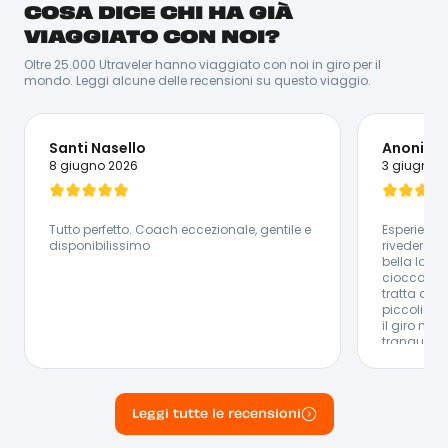
COSA DICE CHI HA GIÀ
Da vera persona caraibica che si rispetti, Santos ama
stare in compagnia e trascinare i suoi amici in nuove
VIAGGIATO CON NOI?
avventure. Essendo nato e cresciuto in Repubblica
Dominicana, Santos sa proprio tutto della
Oltre 25.000 Utraveler hanno viaggiato con noi in giro per il
destinazione. Ovviamente la cosa che gli viene meglio
mondo. Leggi alcune delle recensioni su questo viaggio.
è ballare la salsa! Per lui è molto semplice catturare
chiunque con la sua energia, il suo sorriso e la sua
simpatia.
Lingue Parlate:
Santi Nasello
Anonimo
🇪🇸 Spagnolo - 🇮🇹 Italiano - 🇬🇧 Inglese
8 giugno 2026
3 giugno 
Tutto perfetto. Coach eccezionale, gentile e
Esperienza
disponibilissimo
rivedere. B
bella la fa
cioccolato
tratta di u
piccolissi
il giro ne
tranquilla
esperienza 
il resto tu
valutare un
anticipato 
Leggi tutte le recensioni