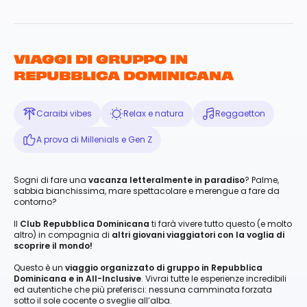
VIAGGI DI GRUPPO IN
REPUBBLICA DOMINICANA
Caraibi vibes
Relax e natura
Reggaetton
A prova di Millenials e Gen Z
Sogni di fare una
vacanza letteralmente in paradiso
? Palme,
sabbia bianchissima, mare spettacolare e merengue a fare da
contorno?
Il
Club Repubblica Dominicana
ti farà vivere tutto questo (e molto
altro) in compagnia di
altri giovani viaggiatori con la voglia di
scoprire il mondo!
Questo è un
viaggio organizzato di gruppo in Repubblica
Dominicana e in All-Inclusive
. Vivrai tutte le esperienze incredibili
ed autentiche che più preferisci: nessuna camminata forzata
sotto il sole cocente o sveglie all’alba.