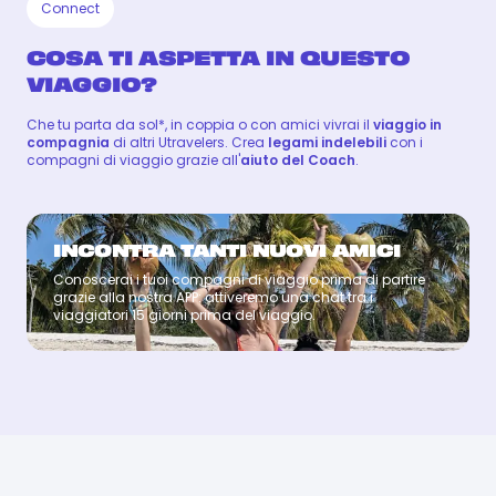
Connect
COSA TI ASPETTA IN QUESTO
VIAGGIO?
Che tu parta da sol*, in coppia o con amici vivrai il
viaggio in
compagnia
di altri Utravelers. Crea
legami indelebili
con i
compagni di viaggio grazie all'
aiuto del Coach
.
INCONTRA TANTI NUOVI AMICI
Conoscerai i tuoi compagni di viaggio prima di partire
Coach
grazie alla nostra APP: attiveremo una chat tra i
viaggiatori 15 giorni prima del viaggio.
SANTOS
SANTOS