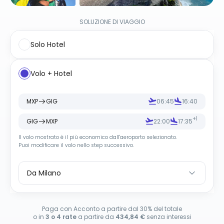
SOLUZIONE DI VIAGGIO
Solo Hotel
Volo + Hotel
MXP
GIG
06:45
16:40
+1
GIG
MXP
22:00
17:35
Il volo mostrato è il più economico dall
'
aeroporto selezionato.
Puoi modificare il volo nello step successivo.
Da Milano
Paga con Acconto a partire dal 30% del totale
o in
3 o 4 rate
a partire da
434,84 €
senza interessi