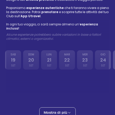
Proponiamo
esperienze autentiche
che ti faranno vivere a pieno
la destinazione. Potrai
prenotare
e scoprire tutte le attività del tuo
Club sull’
App Utravel
.
In ogni tuo viaggio, ci sarà sempre almeno un’
esperienza
inclusa!
Alcune esperienze potrebbero subire variazioni in base a fattori
climatici, esterni o organizzativi.
SAB
DOM
LUN
MAR
MER
GIO
19
20
21
22
23
24
SET
SET
SET
SET
SET
SET
Rio de Janeiro City Tour
117 €
-
143 €
20 set
Culture
Morro Dois Irmaos
54 €
-
66 €
21 set
Adventure
Parco della Tijuca Jeep
Mostra di più
41 €
-
50 €