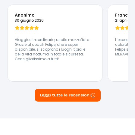
🇵🇹 Portoghese - 🇬🇧 Inglese - 🇪🇸 Spagnolo
Anonimo
Frances
30 giugno 2026
21 aprile 2
Viaggio straordinario, uscite mozzafiato.
L’esperienz
Grazie al coach Felipe, che è super
colorata, 
disponibile, si scoprono i luoghi tipici e
Felipe sup
della vita notturna in totale sicurezza.
MERAVIGLI
Consigliatissimo a tutti!
Leggi tutte le recensioni