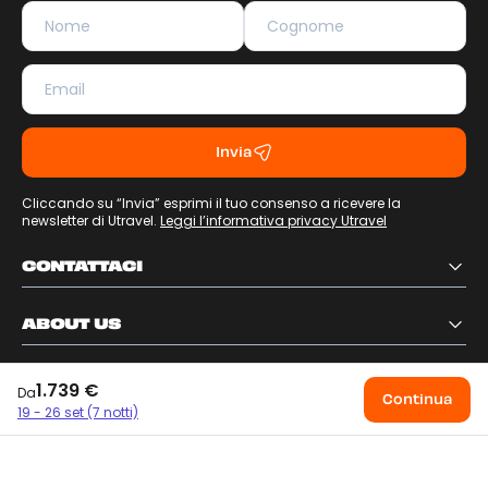
Invia
Cliccando su “Invia” esprimi il tuo consenso a ricevere la
newsletter di Utravel.
Leggi l’informativa privacy Utravel
CONTATTACI
ABOUT US
INFORMAZIONI
1.739 €
Da
Continua
19 - 26 set (7 notti)
Acquistabile in App
Acquistabile in App
Acquistabile in App
Acquistabile in App
SEGUICI SUI NOSTRI SOCIAL