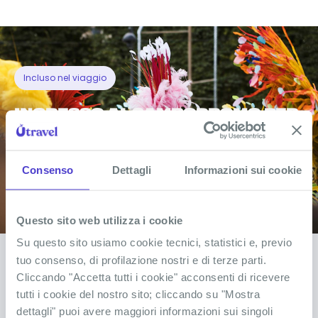
passata ad esplorare e una piscina con vista.
Foto del viaggio
Incluso nel viaggio
INGRESSO AL SAMBODROMO PER
IL CARNEVALE DI RIO
Consenso
Dettagli
Informazioni sui cookie
Scopri di più
Questo sito web utilizza i cookie
Su questo sito usiamo cookie tecnici, statistici e, previo
tuo consenso, di profilazione nostri e di terze parti.
Cliccando "Accetta tutti i cookie" acconsenti di ricevere
DOMANDE FREQUENTI SU RIO DE
tutti i cookie del nostro sito; cliccando su "Mostra
JANEIRO
dettagli" puoi avere maggiori informazioni sui singoli