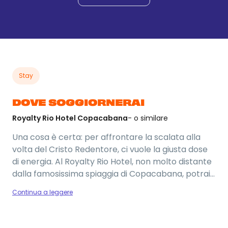
22 set
Adventure
Tour in elicottero
158 €
-
193 €
22 set
Adventure
Stay
DOVE SOGGIORNERAI
Royalty Rio Hotel Copacabana
- o similare
Una cosa è certa: per affrontare la scalata alla
volta del Cristo Redentore, ci vuole la giusta dose
di energia. Al Royalty Rio Hotel, non molto distante
dalla famosissima spiaggia di Copacabana, potrai
ricaricarti con una deliziosa colazione a buffet (sì,
Continua a leggere
lo sappiamo che è una delle parti più belle di ogni
viaggio). A rendere il tutto ancora più magico: una
sauna per rilassarti dopo una lunga giornata