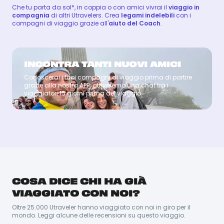
Che tu parta da sol*, in coppia o con amici vivrai il
viaggio in
compagnia
di altri Utravelers. Crea
legami indelebili
con i
compagni di viaggio grazie all'
aiuto del Coach
.
INCONTRA TANTI NUOVI AMICI
Conoscerai i tuoi compagni di viaggio prima di partire
Coach
grazie alla nostra APP: attiveremo una chat tra i
viaggiatori 15 giorni prima del viaggio.
FELLIPE
FELLIPE
COSA DICE CHI HA GIÀ
Felipe viene da Rio de Janeiro, dove lavora come
guida turistica. Tifoso appassionato, ama far scoprire
VIAGGIATO CON NOI?
ai visitatori la bellezza e la storia autentica della sua
città, dimostrando che il Brasile è molto più di quanto
Oltre 25.000 Utraveler hanno viaggiato con noi in giro per il
si immagini.
mondo. Leggi alcune delle recensioni su questo viaggio.
Lingue Parlate: