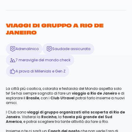
VIAGGI DI GRUPPO A RIO DE
JANEIRO
Adrenalinico
Saudade assicurata
7 meraviglie del mondo check
A prova di Millenials e Gen Z
La città più caotica, colorata e festaiola del Mondo aspetta solo
te! Se hai sempre sognato di fare un
viaggio a Rio de Janeiro
e di
esplorare il
Brasile
, con i
Club Utravel
potrai farlo insieme a nuovi
amici.
I Club sono
viaggi di gruppo organizzati alla scoperta di Rio de
Janeiro.
Visiterai la
Rocinha
, la
favela più grande del Sud
America
, e potrai scegliere tra tante attività da fare a Rio.
Insieme a te ci sarà un
Coach del posto
che non vede l’ora di