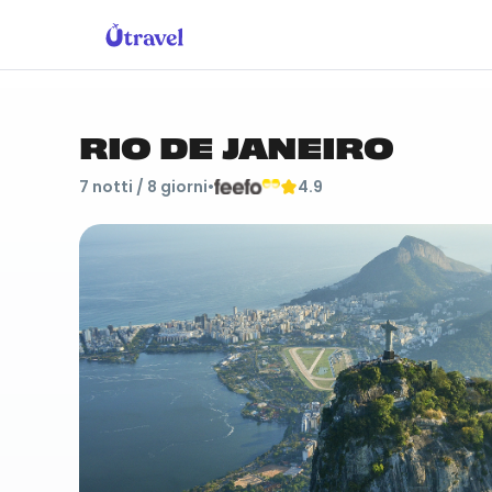
RIO DE JANEIRO
7
notti /
8
giorni
•
4.9