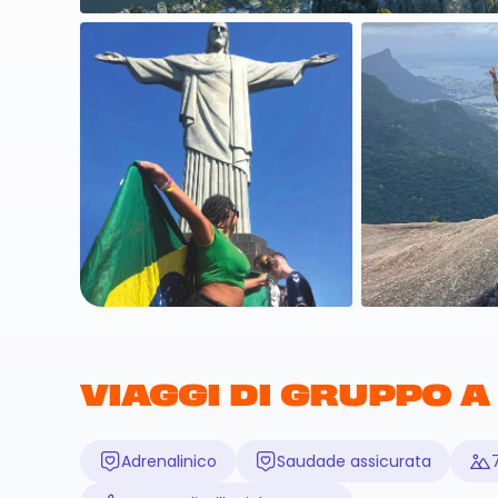
VIAGGI DI GRUPPO A
Adrenalinico
Saudade assicurata