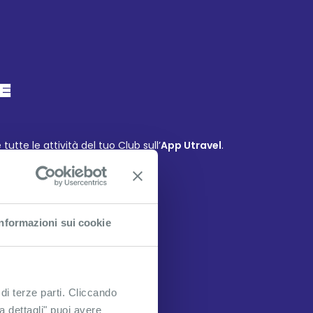
E
tutte le attività del tuo Club sull’
App Utravel
.
a!
o organizzativi.
Informazioni sui cookie
VEN
4
DIC
 di terze parti. Cliccando
ra dettagli" puoi avere