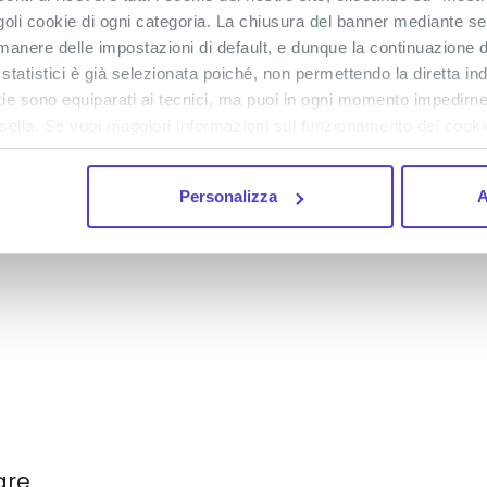
goli cookie di ogni categoria. La chiusura del banner mediante se
anere delle impostazioni di default, e dunque la continuazione d
 statistici è già selezionata poiché, non permettendo la diretta in
Morro Dois Irmaos
54 €
-
66 €
ookie sono equiparati ai tecnici, ma puoi in ogni momento impedirne
30 nov
Adventure
Tour in elicottero
158 €
-
193 €
sella. Se vuoi maggiori informazioni sul funzionamento dei cookie 
01 dic
Adventure
Cristo Redentore, Parque Lage e Giardino
104 €
-
127 €
Botanico
Personalizza
A
03 dic
Culture
are