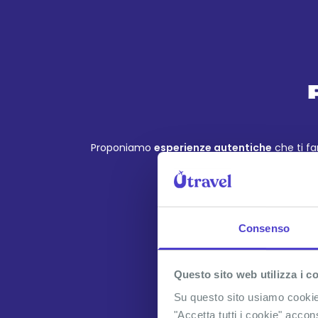
Proponiamo
esperienze autentiche
che ti fa
I
Alcune esperien
Consenso
VEN
27
Questo sito web utilizza i c
NOV
Su questo sito usiamo cookie t
"Accetta tutti i cookie" accon