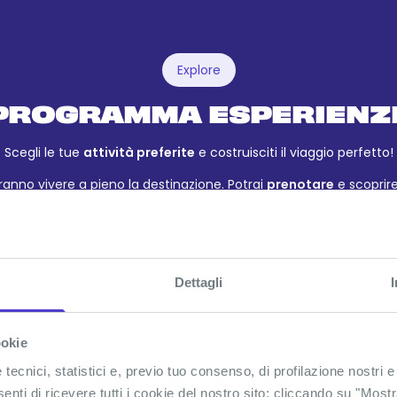
Explore
PROGRAMMA ESPERIENZ
Scegli le tue
attività preferite
e costruisciti il viaggio perfetto!
ranno vivere a pieno la destinazione. Potrai
prenotare
e scoprire 
n ogni tuo viaggio, ci sarà sempre almeno un’
esperienza inclus
ze potrebbero subire variazioni in base a fattori climatici, esterni 
Dettagli
SAB
DOM
LUN
MAR
MER
GIO
28
29
30
1
2
3
ookie
NOV
NOV
NOV
DIC
DIC
DIC
ecnici, statistici e, previo tuo consenso, di profilazione nostri e
senti di ricevere tutti i cookie del nostro sito; cliccando su "Most