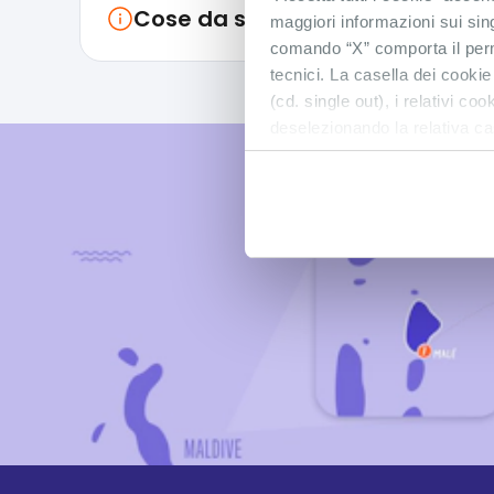
Cose da sapere
maggiori informazioni sui sin
comando “X” comporta il perm
tecnici. La casella dei cookie
(cd. single out), i relativi c
deselezionando la relativa ca
S