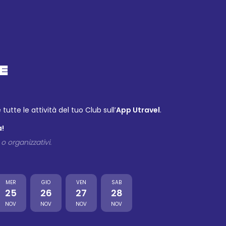
E
tutte le attività del tuo Club sull’
App Utravel
.
a!
o organizzativi.
MER
GIO
VEN
SAB
25
26
27
28
NOV
NOV
NOV
NOV