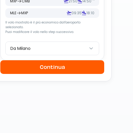
MXP
CMB
21:50
14:50
MLE
MXP
09:35
18:10
Il volo mostrato è il più economico dall
'
aeroporto
selezionato.
Puoi modificare il volo nello step successivo.
Da Milano
Continua