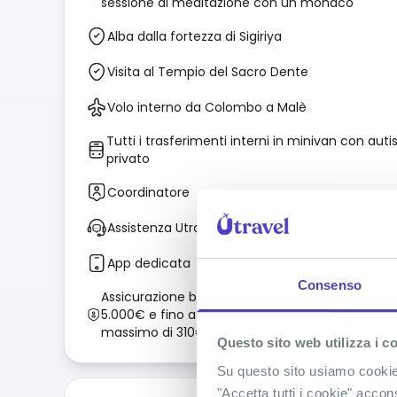
sessione di meditazione con un monaco
Alba dalla fortezza di Sigiriya
Visita al Tempio del Sacro Dente
Volo interno da Colombo a Malè
Tutti i trasferimenti interni in minivan con auti
privato
Coordinatore
Assistenza Utravel
App dedicata
Consenso
Assicurazione base: copertura spese mediche f
5.000€ e fino a 1.000€ per il bagaglio oltre ad u
massimo di 310€ per acquisti di prima necessit
Questo sito web utilizza i c
Su questo sito usiamo cookie t
"Accetta tutti i cookie" accon