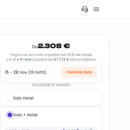
2.308 €
Da
Paga con Acconto a partire dal 30% del totale
o in
3 o 4 rate
a partire da
577,12 €
senza interessi
15 - 28 nov (13 notti)
Cambia data
SOLUZIONE DI VIAGGIO
Solo Hotel
Volo + Hotel
+1