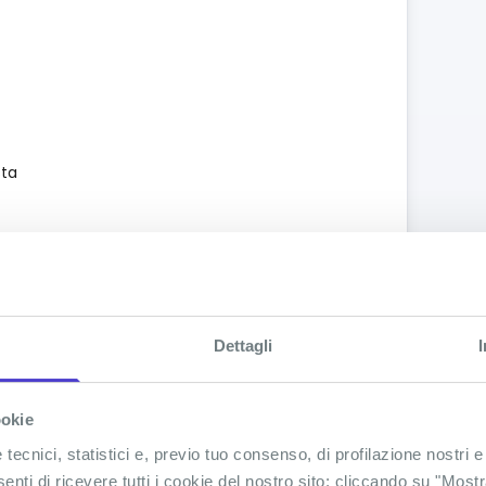
sta
Dettagli
ino a
n
à
ookie
ecnici, statistici e, previo tuo consenso, di profilazione nostri e
senti di ricevere tutti i cookie del nostro sito; cliccando su "Most