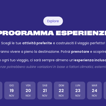
Explore
PROGRAMMA ESPERIENZ
Scegli le tue
attività preferite
e costruisciti il viaggio perfetto!
ranno vivere a pieno la destinazione. Potrai
prenotare
e scoprire 
n ogni tuo viaggio, ci sarà sempre almeno un’
esperienza inclus
ze potrebbero subire variazioni in base a fattori climatici, esterni 
GIO
VEN
SAB
DOM
LUN
MAR
19
20
21
22
23
24
NOV
NOV
NOV
NOV
NOV
NOV