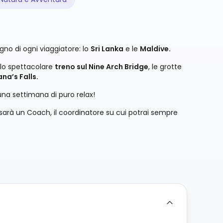
ogno di ogni viaggiatore: lo
Sri Lanka
e le
Maldive.
o lo spettacolare
treno sul Nine Arch Bridge
, le grotte
na’s Falls.
na settimana di puro relax!
i sarà un Coach, il coordinatore su cui potrai sempre