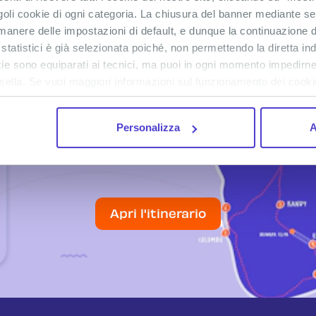
goli cookie di ogni categoria. La chiusura del banner mediante se
anere delle impostazioni di default, e dunque la continuazione d
 statistici è già selezionata poiché, non permettendo la diretta in
ookie sono equiparati ai tecnici, ma puoi in ogni momento impedirne
sella. Se vuoi maggiori informazioni sul funzionamento dei cookie 
Personalizza
A
COPRI LE TAPPE DEL TO
Apri l'itinerario