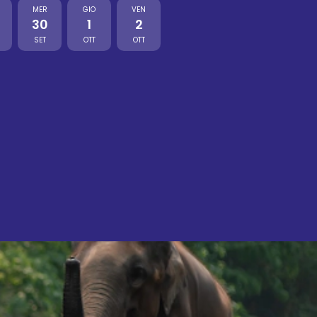
MER
GIO
VEN
30
1
2
SET
OTT
OTT
I 3 Templi di Bangkok
23 €
-
29 €
22 set
Culture
Sukhothai - Giorno 1
Inclusa
25 set
Culture
un in Costume Thai
70 €
-
86 €