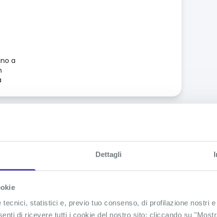
ino a
n
à
Dettagli
ookie
ecnici, statistici e, previo tuo consenso, di profilazione nostri e
senti di ricevere tutti i cookie del nostro sito; cliccando su "Most