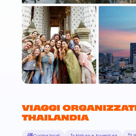
VIAGGI ORGANIZZATI
THAILANDIA
Cucina local
Natura e Avventura
I