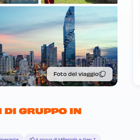
Foto del viaggio
 DI GRUPPO IN
tinerante
A prova di Millenials e Gen Z