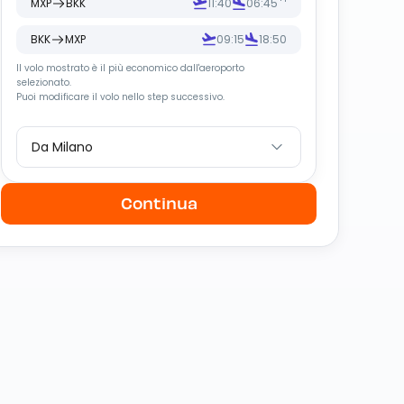
MXP
BKK
11:40
06:45
BKK
MXP
09:15
18:50
Il volo mostrato è il più economico dall
'
aeroporto
selezionato.
Puoi modificare il volo nello step successivo.
Da Milano
Continua