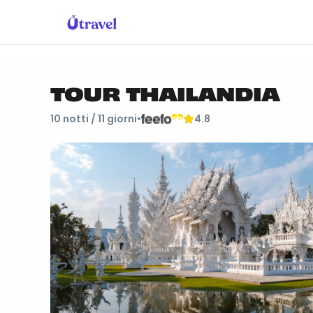
TOUR THAILANDIA
10
notti /
11
giorni
•
4.8