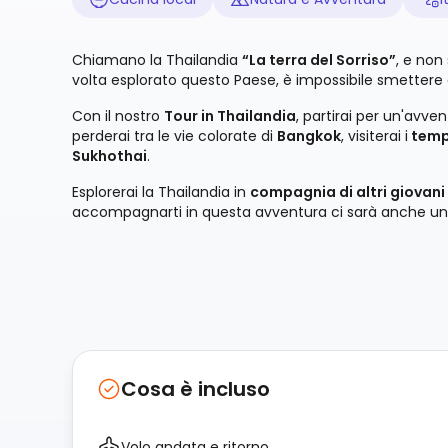
Chiamano la Thailandia
“La terra del Sorriso”
, e non 
volta esplorato questo Paese, è impossibile smettere d
Con il nostro
Tour in Thailandia
, partirai per un'avve
perderai tra le vie colorate di
Bangkok
, visiterai i
templ
Sukhothai
.
Esplorerai la Thailandia in
compagnia di altri giovani
accompagnarti in questa avventura ci sarà anche un
Cosa è incluso
Volo andata e ritorno