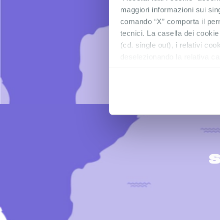
ITINE
maggiori informazioni sui sin
comando “X” comporta il perm
tecnici. La casella dei cookie
(cd. single out), i relativi c
deselezionando la relativa ca
S