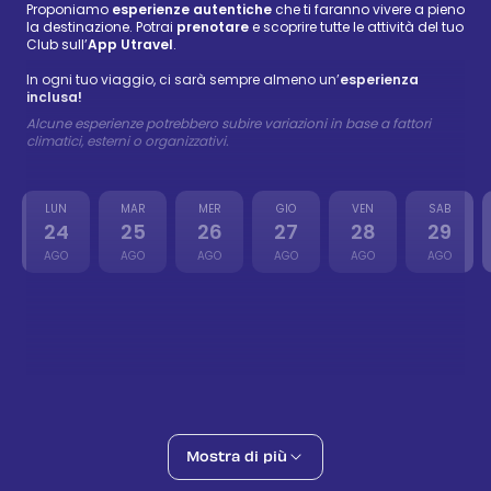
Proponiamo
esperienze autentiche
che ti faranno vivere a pieno
la destinazione. Potrai
prenotare
e scoprire tutte le attività del tuo
Club sull’
App Utravel
.
In ogni tuo viaggio, ci sarà sempre almeno un’
esperienza
inclusa!
Alcune esperienze potrebbero subire variazioni in base a fattori
climatici, esterni o organizzativi.
LUN
MAR
MER
GIO
VEN
SAB
24
25
26
27
28
29
AGO
AGO
AGO
AGO
AGO
AGO
Visita di Hammamet & Cooking Class
Inclusa
25 ago
Culture
Mille e una Notte
63 €
-
77 €
25 ago
Local Food
Giornata a Tunisi, Cartagine e Sidi Bou Said
Mostra di più
70 €
-
86 €
26 ago
Culture