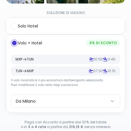
SOLUZIONE DI VIAGGIO
Solo Hotel
Volo + Hotel
6
% DI SCONTO
MXP
TUN
10:55
11:45
TUN
MXP
07:30
10:15
Il volo mostrato è il più economico dall
'
aeroporto selezionato.
Puoi modificare il volo nello step successivo.
Da Milano
Paga con Acconto a partire dal 30% del totale
o in
3 o 4 rate
a partire da
219,15 €
senza interessi