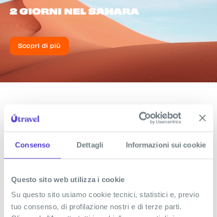
2 GIORNI NEL SAHARA
Scopri di più
Stay
DOVE SOGGIORNERAI
Consenso
Dettagli
Informazioni sui cookie
Mediterranee Thalasso
- o similare
Il Méditerranée Thalasso Golf è il posto giusto per
Questo sito web utilizza i cookie
staccare e godersi il meglio di Hammamet. Una
Su questo sito usiamo cookie tecnici, statistici e, previo
spiaggia infinita, palme ovunque, piscine perfette
tuo consenso, di profilazione nostri e di terze parti.
per rilassarsi o fare il pieno di vibes. Tra giornate al