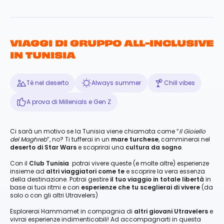
VIAGGI DI GRUPPO ALL-INCLUSIVE
IN TUNISIA
Tè nel deserto
Always summer
Chill vibes
A prova di Millenials e Gen Z
Ci sarà un motivo se la Tunisia viene chiamata come “
Il Gioiello
del Maghreb
”, no? Ti tufferai in un
mare turchese
, camminerai nel
deserto di Star Wars
e scoprirai una
cultura da sogno
.
Con il
Club Tunisia
potrai vivere queste (e molte altre) esperienze
insieme ad
altri viaggiatori come te
e scoprire la vera essenza
della destinazione. Potrai gestire
il tuo viaggio in totale libertà
in
base ai tuoi ritmi e con
esperienze che tu sceglierai di vivere
(da
solo o con gli altri Utravelers)
Esplorerai Hammamet in compagnia di
altri giovani Utravelers
e
vivrai esperienze indimenticabili! Ad accompagnarti in questa