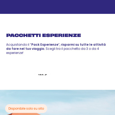
Mattinata in Catamarano
41 €
-
50 €
27 ago
Wellness
PACCHETTI ESPERIENZE
Acquistando il “
Pack Esperienze
”,
risparmi su tutte le attività
da fare nel tuo viaggio.
Scegli tra il pacchetto da 3 o da 4
esperienze!
Pack 3
189 €
Pack 4
Esperienze
229 €
Esperienze
Disponibile solo su sito