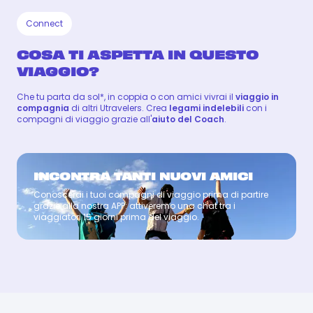
Connect
COSA TI ASPETTA IN QUESTO
VIAGGIO?
Che tu parta da sol*, in coppia o con amici vivrai il
viaggio in
compagnia
di altri Utravelers. Crea
legami indelebili
con i
compagni di viaggio grazie all'
aiuto del Coach
.
INCONTRA TANTI NUOVI AMICI
Conoscerai i tuoi compagni di viaggio prima di partire
Coach
grazie alla nostra APP: attiveremo una chat tra i
viaggiatori 15 giorni prima del viaggio.
MARCO
MARCO