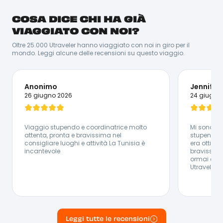
COSA DICE CHI HA GIÀ
Marco all’anagrafe, ma chiamatelo Gege! Amante
delle spiagge incontaminate e del rumore dell’oceano,
VIAGGIATO CON NOI?
la sua più grande passione è la chitarra e la musica,
che riescono a regalargli pace ed emozioni. Amante
Oltre 25.000 Utraveler hanno viaggiato con noi in giro per il
anche della cucina, quando è in viaggio cerca
mondo. Leggi alcune delle recensioni su questo viaggio.
sempre di scoprire tutti i segreti della culture che sta
visitando attraverso il cibo: girando mercati locali e
vivendo la quotidianità dei nuovi luoghi che sta
esplorando.
Anonimo
Jennifer 
Lingue Parlate:
26 giugno 2026
24 giugno
🇮🇹 Italiano - 🇬🇧 Inglese
Viaggio stupendo e coordinatrice molto
Mi sono tro
attenta, pronta e bravissima nel
stupendo ,
consigliare luoghi e attività La Tunisia è
era ottima
incantevole
bravissima
ormai è il
Utravel :)
Leggi tutte le recensioni