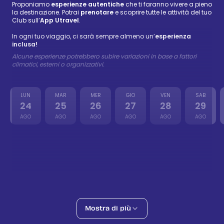
Proponiamo
esperienze autentiche
che ti faranno vivere a pieno
la destinazione. Potrai
prenotare
e scoprire tutte le attività del tuo
Club sull’
App Utravel
.
In ogni tuo viaggio, ci sarà sempre almeno un’
esperienza
inclusa!
Alcune esperienze potrebbero subire variazioni in base a fattori
climatici, esterni o organizzativi.
LUN
MAR
MER
GIO
VEN
SAB
24
25
26
27
28
29
AGO
AGO
AGO
AGO
AGO
AGO
Visita di Hammamet & Cooking Class
Inclusa
25 ago
Culture
Mille e una Notte
63 €
-
77 €
25 ago
Local Food
Giornata a Tunisi, Cartagine e Sidi Bou Said
Mostra di più
70 €
-
86 €
26 ago
Culture