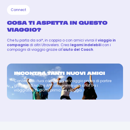
Connect
COSA TI ASPETTA IN QUESTO
VIAGGIO?
Che tu parta da sol*, in coppia o con amici vivrai il
viaggio in
compagnia
di altri Utravelers. Crea
legami indelebili
con i
compagni di viaggio grazie all'
aiuto del Coach
.
INCONTRA TANTI NUOVI AMICI
Conoscerai i tuoi compagni di viaggio prima di partire
Coach
grazie alla nostra APP: attiveremo una chat tra i
viaggiatori 15 giorni prima del viaggio.
MARCO
MARCO