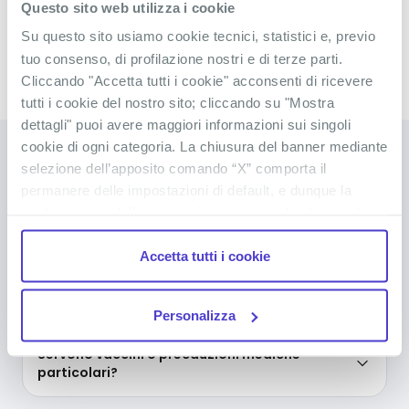
Questo sito web utilizza i cookie
sole, sport e momenti di puro relax in spa, qui si
Continua a leggere
vive senza orari e senza stress. Perfetto per chi
Su questo sito usiamo cookie tecnici, statistici e, previo
cerca il mix ideale tra chill e divertimento, sempre
tuo consenso, di profilazione nostri e di terze parti.
con il Mediterraneo a fare da sfondo.
Cliccando "Accetta tutti i cookie" acconsenti di ricevere
Foto del viaggio
tutti i cookie del nostro sito; cliccando su "Mostra
dettagli" puoi avere maggiori informazioni sui singoli
cookie di ogni categoria. La chiusura del banner mediante
selezione dell’apposito comando “X” comporta il
DOMANDE FREQUENTI
permanere delle impostazioni di default, e dunque la
Sciogli tutti i tuoi dubbi
continuazione della navigazione con i cookie tecnici. La
casella dei cookie statistici è già selezionata poiché, non
Accetta tutti i cookie
permettendo la diretta individuazione dell’interessato (cd.
single out), i relativi cookie sono equiparati ai tecnici, ma
Serve il passaporto per viaggiare in Tunisia?
puoi in ogni momento impedirne l’archiviazione
Personalizza
deselezionando la relativa casella. Se vuoi maggiori
informazioni sul funzionamento dei cookie attivi sul
Servono vaccini o precauzioni mediche
sito
clicca qui
.
particolari?