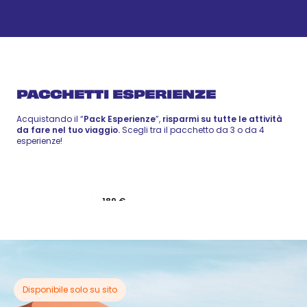
Mattinata in Catamarano
41 €
-
50 €
27 ago
Wellness
PACCHETTI ESPERIENZE
Acquistando il “
Pack Esperienze
”,
risparmi su tutte le attività
da fare nel tuo viaggio.
Scegli tra il pacchetto da 3 o da 4
esperienze!
Pack 3
189 €
Pack 4
Esperienze
229 €
Esperienze
Disponibile solo su sito