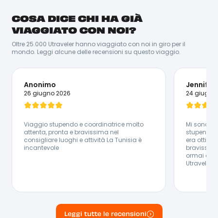
COSA DICE CHI HA GIÀ
Marco all’anagrafe, ma chiamatelo Gege! Amante
delle spiagge incontaminate e del rumore dell’oceano,
VIAGGIATO CON NOI?
la sua più grande passione è la chitarra e la musica,
che riescono a regalargli pace ed emozioni. Amante
Oltre 25.000 Utraveler hanno viaggiato con noi in giro per il
anche della cucina, quando è in viaggio cerca
mondo. Leggi alcune delle recensioni su questo viaggio.
sempre di scoprire tutti i segreti della culture che sta
visitando attraverso il cibo: girando mercati locali e
vivendo la quotidianità dei nuovi luoghi che sta
esplorando.
Anonimo
Jennifer 
Lingue Parlate:
26 giugno 2026
24 giugno
🇮🇹 Italiano - 🇬🇧 Inglese
Viaggio stupendo e coordinatrice molto
Mi sono tro
attenta, pronta e bravissima nel
stupendo ,
consigliare luoghi e attività La Tunisia è
era ottima
incantevole
bravissima
ormai è il
Utravel :)
Leggi tutte le recensioni