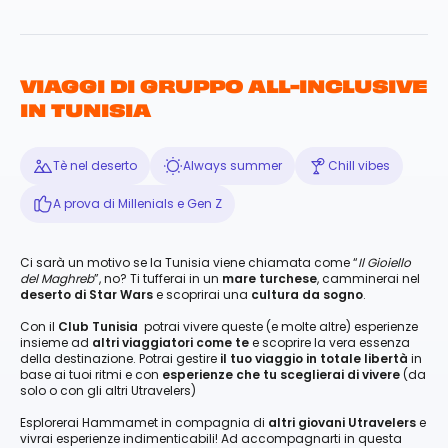
VIAGGI DI GRUPPO ALL-INCLUSIVE
IN TUNISIA
Tè nel deserto
Always summer
Chill vibes
A prova di Millenials e Gen Z
Ci sarà un motivo se la Tunisia viene chiamata come “
Il Gioiello
del Maghreb
”, no? Ti tufferai in un
mare turchese
, camminerai nel
deserto di Star Wars
e scoprirai una
cultura da sogno
.
Con il
Club Tunisia
potrai vivere queste (e molte altre) esperienze
insieme ad
altri viaggiatori come te
e scoprire la vera essenza
della destinazione. Potrai gestire
il tuo viaggio in totale libertà
in
base ai tuoi ritmi e con
esperienze che tu sceglierai di vivere
(da
solo o con gli altri Utravelers)
Esplorerai Hammamet in compagnia di
altri giovani Utravelers
e
vivrai esperienze indimenticabili! Ad accompagnarti in questa