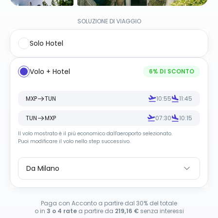
SOLUZIONE DI VIAGGIO
Solo Hotel
Volo + Hotel
6
% DI SCONTO
MXP
TUN
10:55
11:45
TUN
MXP
07:30
10:15
Il volo mostrato è il più economico dall
'
aeroporto selezionato.
Puoi modificare il volo nello step successivo.
Da Milano
Paga con Acconto a partire dal 30% del totale
o in
3 o 4 rate
a partire da
219,16 €
senza interessi