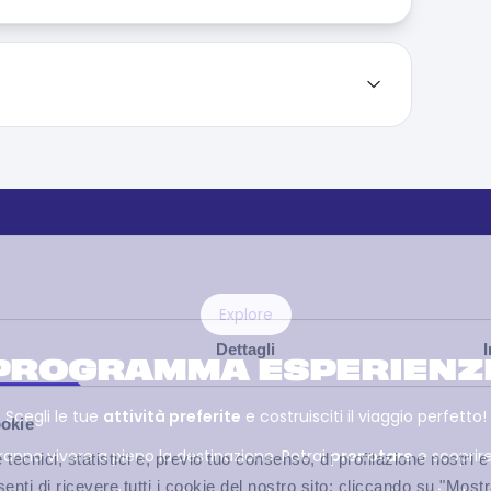
Explore
Dettagli
PROGRAMMA ESPERIENZ
Scegli le tue
attività preferite
e costruisciti il viaggio perfetto!
ookie
ranno vivere a pieno la destinazione. Potrai
prenotare
e scoprire 
ecnici, statistici e, previo tuo consenso, di profilazione nostri e
senti di ricevere tutti i cookie del nostro sito; cliccando su "Most