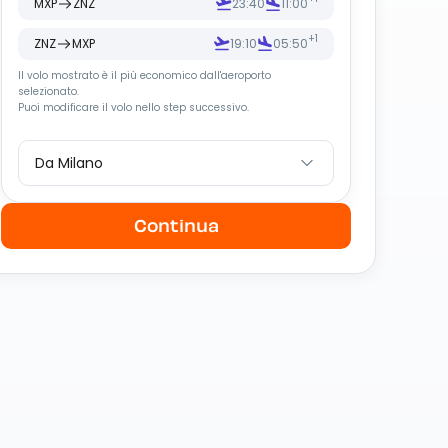
MXP
ZNZ
23:40
11:00
+1
ZNZ
MXP
19:10
05:50
Il volo mostrato è il più economico dall
'
aeroporto
selezionato.
Puoi modificare il volo nello step successivo.
Da Milano
Continua