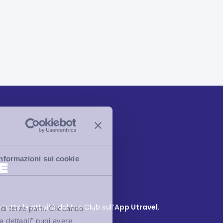
Informazioni sui cookie
E
tutte le attività del tuo Club sull’
App Utravel
.
 di terze parti. Cliccando
ra dettagli" puoi avere