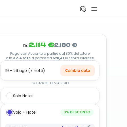
2.114 €
2.180 €
Da
Paga con Acconto a partire dal 30% del totale
o in
3 o 4 rate
a partire da
528,41 €
senza interessi
19 - 26 ago (7 notti)
Cambia data
SOLUZIONE DI VIAGGIO
Solo Hotel
Volo + Hotel
3
% DI SCONTO
+1