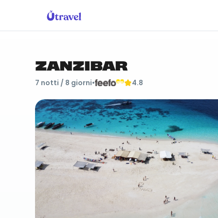
ZANZIBAR
7
notti /
8
giorni
•
4.8