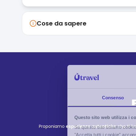
Cose da sapere
Consenso
Questo sito web utilizza i c
Proponiamo
esperienze autentiche
che ti fa
Su questo sito usiamo cookie t
"Accetta tutti i cookie" accon