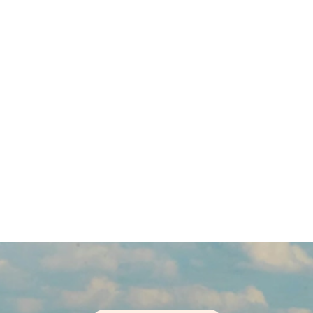
Pack 4
259 €
Esperienze