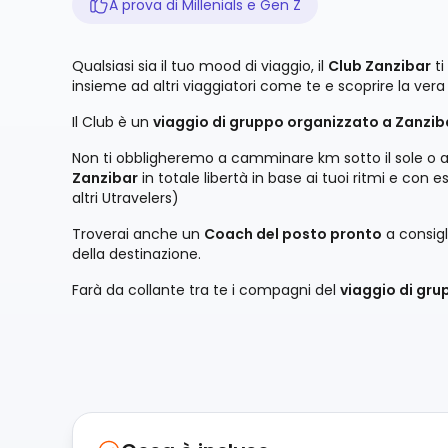
A prova di Millenials e Gen Z
Qualsiasi sia il tuo mood di viaggio, il
Club Zanzibar
ti
insieme ad altri viaggiatori come te e scoprire la vera
Il Club è un
viaggio di gruppo organizzato a Zanzibar
Non ti obbligheremo a camminare km sotto il sole o a sv
Zanzibar
in totale libertà in base ai tuoi ritmi e con e
altri Utravelers)
Troverai anche un
Coach del posto pronto
a consigli
della destinazione.
Farà da collante tra te i compagni del
viaggio di gru