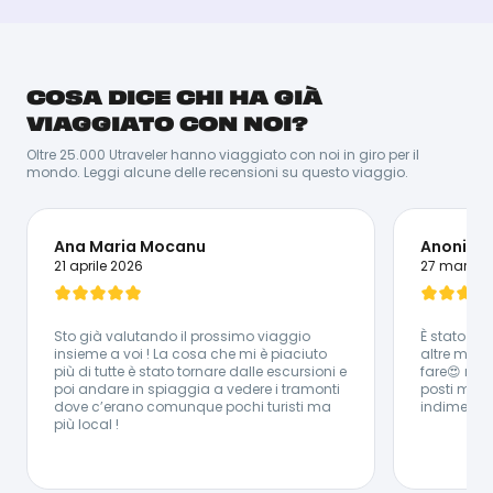
ANNA
COSA DICE CHI HA GIÀ
La più grande esperta di Reggae nel giro di 20 km, non
c'è persona migliore di Anna per il tuo viaggio in
VIAGGIATO CON NOI?
Giamaica! Avventurosa, amante della natura e dello
snorkeling: il suo obiettivo è quello di farti vivere
Oltre 25.000 Utraveler hanno viaggiato con noi in giro per il
un'esperienza da vero local alla scoperta della
mondo. Leggi alcune delle recensioni su questo viaggio.
Giamaica!
Lingue Parlate:
🇮🇹 Italiano - 🇬🇧 Inglese
Ana Maria Mocanu
Anonimo
21 aprile 2026
27 marzo 
Sto già valutando il prossimo viaggio
È stato stu
insieme a voi ! La cosa che mi è piaciuto
altre mille 
più di tutte è stato tornare dalle escursioni e
fare😍 rim
poi andare in spiaggia a vedere i tramonti
posti mera
dove c’erano comunque pochi turisti ma
indimentica
più local !