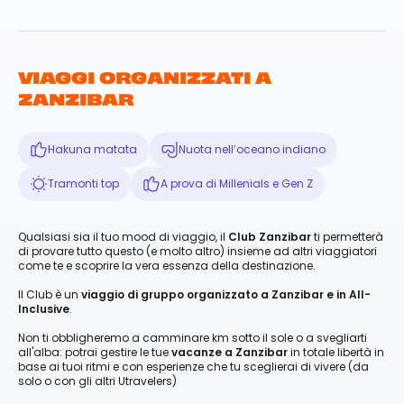
VIAGGI ORGANIZZATI A
ZANZIBAR
Hakuna matata
Nuota nell’oceano indiano
Tramonti top
A prova di Millenials e Gen Z
Qualsiasi sia il tuo mood di viaggio, il
Club Zanzibar
ti permetterà
di provare tutto questo (e molto altro) insieme ad altri viaggiatori
come te e scoprire la vera essenza della destinazione.
Il Club è un
viaggio di gruppo organizzato a Zanzibar e in All-
Inclusive
.
Non ti obbligheremo a camminare km sotto il sole o a svegliarti
all'alba: potrai gestire le tue
vacanze a Zanzibar
in totale libertà in
base ai tuoi ritmi e con esperienze che tu sceglierai di vivere (da
solo o con gli altri Utravelers)