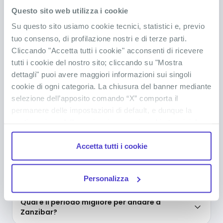
Questo sito web utilizza i cookie
Su questo sito usiamo cookie tecnici, statistici e, previo
tuo consenso, di profilazione nostri e di terze parti.
Come richiedo il visto per Zanzibar?
Cliccando "Accetta tutti i cookie" acconsenti di ricevere
tutti i cookie del nostro sito; cliccando su "Mostra
dettagli" puoi avere maggiori informazioni sui singoli
Cosa metto in valigia per il mio viaggio a
cookie di ogni categoria. La chiusura del banner mediante
Zanzibar?
selezione dell’apposito comando “X” comporta il
permanere delle impostazioni di default, e dunque la
Come posso pagare la tassa di soggiorno?
continuazione della navigazione con i cookie tecnici. La
casella dei cookie statistici è già selezionata poiché, non
Accetta tutti i cookie
permettendo la diretta individuazione dell’interessato (cd.
È necessario cambiare gli euro in scellini
single out), i relativi cookie sono equiparati ai tecnici, ma
tanzaniani?
puoi in ogni momento impedirne l’archiviazione
Personalizza
deselezionando la relativa casella. Se vuoi maggiori
informazioni sul funzionamento dei cookie attivi sul
Qual è il periodo migliore per andare a
sito
clicca qui
.
Zanzibar?