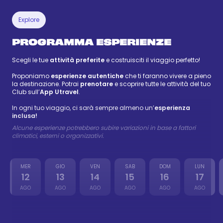
Explore
PROGRAMMA ESPERIENZE
Scegli le tue
attività preferite
e costruisciti il viaggio perfetto!
Proponiamo
esperienze autentiche
che ti faranno vivere a pieno
la destinazione. Potrai
prenotare
e scoprire tutte le attività del tuo
Club sull’
App Utravel
.
In ogni tuo viaggio, ci sarà sempre almeno un’
esperienza
inclusa!
Alcune esperienze potrebbero subire variazioni in base a fattori
climatici, esterni o organizzativi.
MER
GIO
VEN
SAB
DOM
LUN
12
13
14
15
16
17
AGO
AGO
AGO
AGO
AGO
AGO