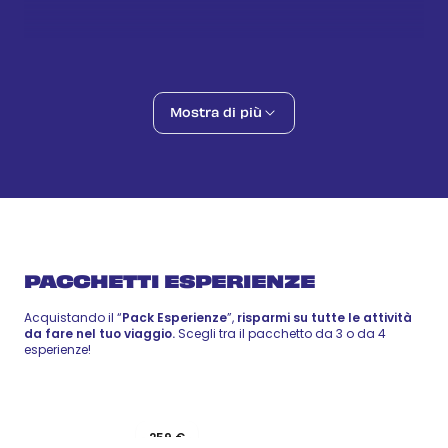
Atollo di Mnemba
72 €
-
88 €
14 ago
Adventure
Private boat party
50 €
-
61 €
14 ago
Adventure
Pungume Island
Mostra di più
86 €
-
105 €
15 ago
Wellness
Stone Town
Inclusa
16 ago
Culture
PACCHETTI ESPERIENZE
Acquistando il “
Pack Esperienze
”,
risparmi su tutte le attività
da fare nel tuo viaggio.
Scegli tra il pacchetto da 3 o da 4
esperienze!
Pack 4
259 €
Pack 3