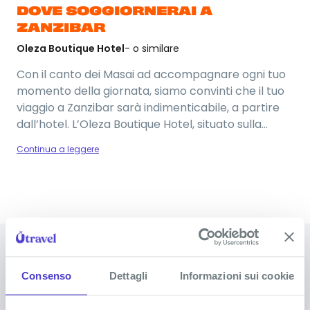
DOVE SOGGIORNERAI A
ZANZIBAR
Oleza Boutique Hotel
- o similare
Con il canto dei Masai ad accompagnare ogni tuo
momento della giornata, siamo convinti che il tuo
viaggio a Zanzibar sarà indimenticabile, a partire
dall’hotel. L’Oleza Boutique Hotel, situato sulla
Penisola di Michamvi, a dieci minuti di passeggiata
Continua a leggere
dalla sua spiaggia, ha tutte le carte in tavola per
diventare il tuo posto del cuore: dalla piscina
all’aperto, dedicata a te e ai tuoi compagni di
viaggio, al trattamento di pensione completa
Foto del viaggio
(anche a pranzo, previa prenotazione!). Dalle 18
alle 23 potrai goderti l’Open Bar, per dare la giusta
carica alle tue serate a Zanzibar per giovani.
DOMANDE FREQUENTI SU
Consenso
Dettagli
Informazioni sui cookie
ZANZIBAR
Sciogli tutti i tuoi dubbi