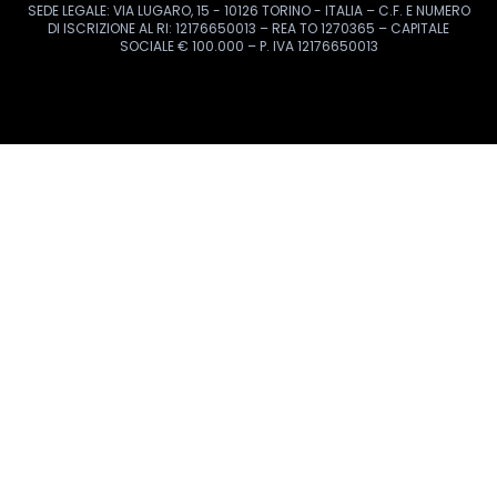
ABOUT US
INFORMAZIONI
SEGUICI SUI NOSTRI SOCIAL
Proudly part of
Puoi pagare il tuo viaggio con
2026
© UTRAVEL SRL