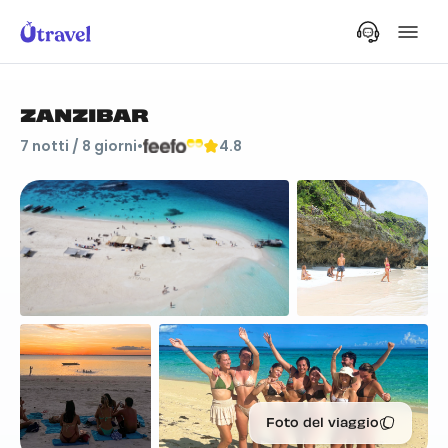
ZANZIBAR
7
notti /
8
giorni
•
4.8
Foto del viaggio