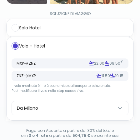
SOLUZIONE DI VIAGGIO
Solo Hotel
Volo + Hotel
+1
MXP
ZNZ
22:00
09:50
ZNZ
MXP
11:50
19:15
Il volo mostrato è il più economico dall
'
aeroporto selezionato.
Puoi modificare il volo nello step successivo.
Da Milano
Paga con Acconto a partire dal 30% del totale
o in
3 o 4 rate
a partire da
504,75 €
senza interessi