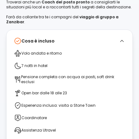
Troverai anche un
Coach del posto pronto
a consigliarti le
situazioni più local e a raccontarti tutti i segreti della destinazione.
Farà da collante tra te i compagni del
viaggio di gruppo a
Zanzibar
.
Cosa è incluso
Volo andata e ritorno
7 notti in hotel
Pensione completa con acqua ai pasti, soft drink
esclusi
Open bar dalle 18 alle 23
Esperienza inclusa: visita a Stone Town
Coordinatore
Assistenza Utravel